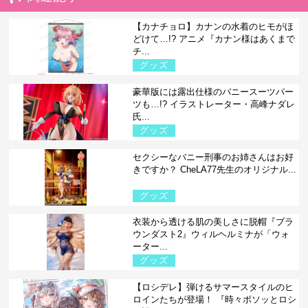
【カナチョロ】カナンの水着のヒモがほ
どけて…!? アニメ『カナン様はあくまで
チ...
グッズ
豪華版には露出仕様のバニースーツパー
ツも…!? イラストレーター・高峰ナダレ
氏...
グッズ
セクシーなバニー刑事のお姉さんはお好
きですか？ CheLA77先生のオリジナル...
グッズ
衣装から透ける肌の美しさに脱帽『ブラ
ウンダスト2』ウィルヘルミナが「ウォ
ーター...
グッズ
【ロシデレ】弾けるサマースタイルのヒ
ロインたちが登場！ 『時々ボソッとロシ