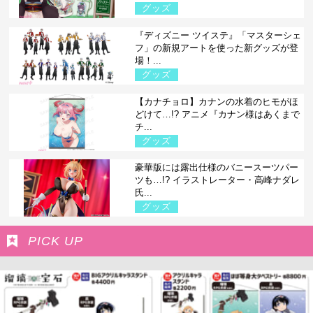
グッズ
『ディズニー ツイステ』「マスターシェ
フ」の新規アートを使った新グッズが登
場！...
グッズ
【カナチョロ】カナンの水着のヒモがほ
どけて…!? アニメ『カナン様はあくまで
チ...
グッズ
豪華版には露出仕様のバニースーツパー
ツも…!? イラストレーター・高峰ナダレ
氏...
グッズ
PICK UP