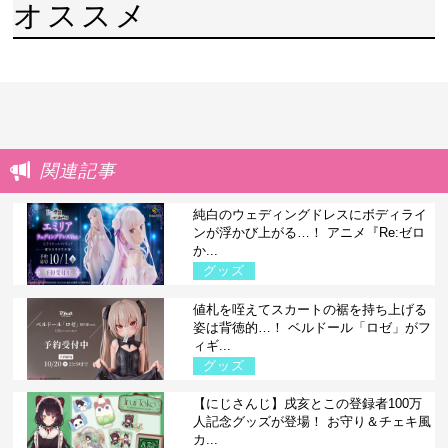
オススメ
関連記事
純白のウェディングドレスにボディライ
ンが浮かび上がる…！ アニメ『Re:ゼロ
か...
グッズ
値札を咥えてスカートの裾を持ち上げる
姿は背徳的…！ ベルドール「ロゼ」がフ
ィギ...
グッズ
【にじさんじ】戌亥とこの登録者100万
人記念グッズが登場！ お守り＆チェキ風
カ...