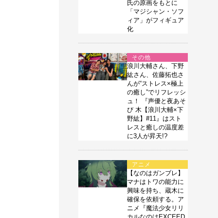
氏の原画をもとに
「マジシャン・ソフ
ィア」がフィギュア
化
その他
浪川大輔さん、下野
紘さん、佐藤拓也さ
んが“ストレス×極上
の癒し”でリフレッシ
ュ！ 『声優と夜あそ
び 木【浪川大輔×下
野紘】#11』はスト
レスと癒しの温度差
に3人が昇天!?
アニメ
【なのはガンブレ】
マナはトワの能力に
興味を持ち、蔵木に
確保を依頼する。ア
ニメ『魔法少女リリ
カルなのはEXCEED