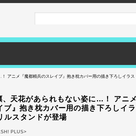
…！ アニメ『魔都精兵のスレイブ』抱き枕カバー用の描き下ろしイラス
凛、天花があられもない姿に…！ アニ
イブ』抱き枕カバー用の描き下ろしイ
リルスタンドが登場
ASH! PLUS>