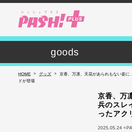
goods
>
>
HOME
グッズ
京香、万凛、天花があられもない姿に
ドが登場
京香、万
兵のスレ
ったアク
2025.05.24 <P