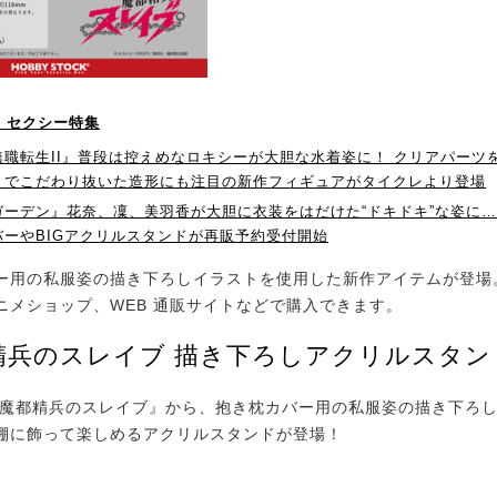
！】セクシー特集
無職転生II』普段は控えめなロキシーが大胆な水着姿に！ クリアパーツ
までこだわり抜いた造形にも注目の新作フィギュアがタイクレより登場
ガーデン』花奈、凜、美羽香が大胆に衣装をはだけた“ドキドキ”な姿に…
バーやBIGアクリルスタンドが再販予約受付開始
用の私服姿の描き下ろしイラストを使用した新作アイテムが登場
ニメショップ、WEB 通販サイトなどで購入できます。
精兵のスレイブ 描き下ろしアクリルスタン
魔都精兵のスレイブ』から、抱き枕カバー用の私服姿の描き下ろ
棚に飾って楽しめるアクリルスタンドが登場！