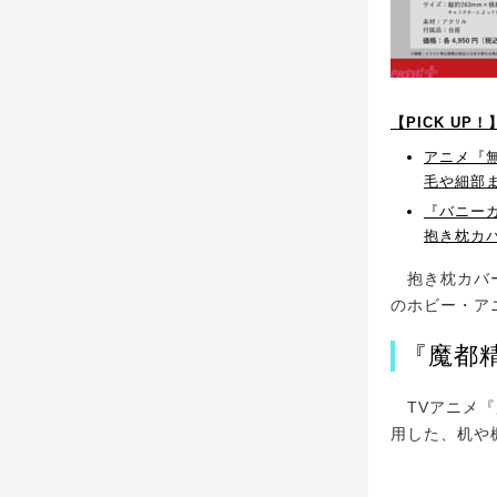
【PICK UP
アニメ『
毛や細部
『バニー
抱き枕カ
抱き枕カバー
のホビー・ア
『魔都
TVアニメ『
用した、机や