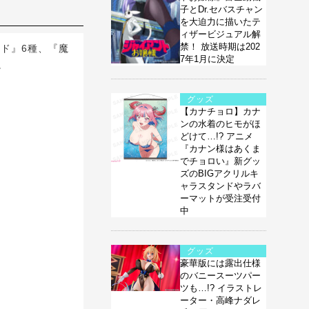
子とDr.セバスチャン
を大迫力に描いたテ
ィザービジュアル解
禁！ 放送時期は202
ド』6種、『魔
7年1月に決定
。
グッズ
【カナチョロ】カナ
ンの水着のヒモがほ
どけて…!? アニメ
『カナン様はあくま
でチョロい』新グッ
ズのBIGアクリルキ
ャラスタンドやラバ
ーマットが受注受付
中
グッズ
豪華版には露出仕様
のバニースーツパー
ツも…!? イラストレ
ーター・高峰ナダレ