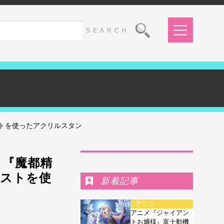
トを使ったアクリルスタン
Ranking
メ『魔都精
ラストを使
新着記事
アニメ
アニメ『ジャイアン
トお嬢様』富士動機