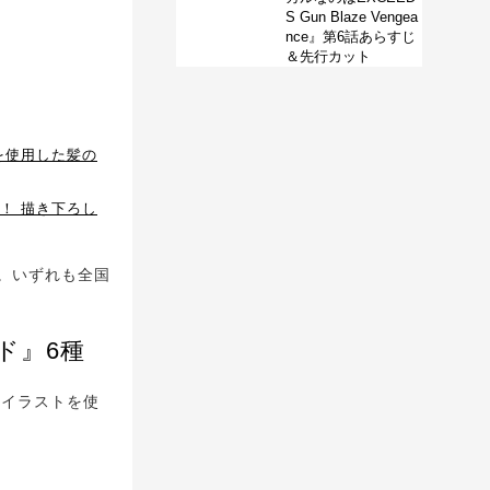
S Gun Blaze Vengea
nce』第6話あらすじ
＆先行カット
を使用した髪の
！ 描き下ろし
。いずれも全国
ド』6種
しイラストを使