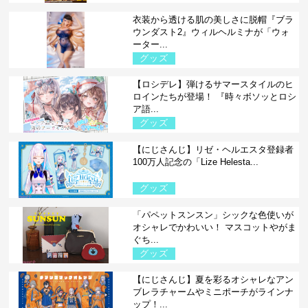
衣装から透ける肌の美しさに脱帽『ブラ
ウンダスト2』ウィルヘルミナが「ウォ
ーター...
グッズ
【ロシデレ】弾けるサマースタイルのヒ
ロインたちが登場！ 『時々ボソッとロシ
ア語...
グッズ
【にじさんじ】リゼ・ヘルエスタ登録者
100万人記念の「Lize Helesta...
グッズ
「パペットスンスン」シックな色使いが
オシャレでかわいい！ マスコットやがま
ぐち...
グッズ
【にじさんじ】夏を彩るオシャレなアン
ブレラチャームやミニポーチがラインナ
ップ！...