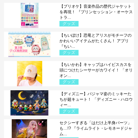
【プリオケ】音楽作品の歴代ジャケット
を再現！ 『プリンセッション・オーケス
トラ...
グッズ
【ちいぽけ】恐竜とアリスがモチーフの
かわいいアイテムがたくさん！ アプリ
『ちい...
グッズ
【ちいかわ】キャップはハイビスカスを
頭につけたシーサーがカワイイ！ 「オリ
オン...
グッズ
【ディズニー】パジャマ姿のミッキーた
ちが超キュート！ 「ディズニー・ハロウ
ィー...
グッズ
セクシーすぎる「はだけ上半身パーツ」
も…!? 『ライムライト・レモネードジャ
ム...