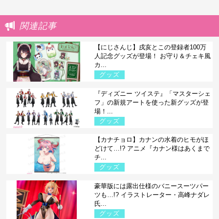
関連記事
【にじさんじ】戌亥とこの登録者100万
人記念グッズが登場！ お守り＆チェキ風
カ...
グッズ
『ディズニー ツイステ』「マスターシェ
フ」の新規アートを使った新グッズが登
場！...
グッズ
【カナチョロ】カナンの水着のヒモがほ
どけて…!? アニメ『カナン様はあくまで
チ...
グッズ
豪華版には露出仕様のバニースーツパー
ツも…!? イラストレーター・高峰ナダレ
氏...
グッズ