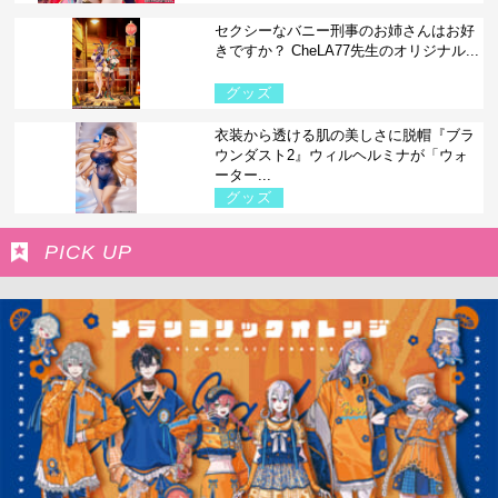
セクシーなバニー刑事のお姉さんはお好
きですか？ CheLA77先生のオリジナル...
グッズ
衣装から透ける肌の美しさに脱帽『ブラ
ウンダスト2』ウィルヘルミナが「ウォ
ーター...
グッズ
PICK UP