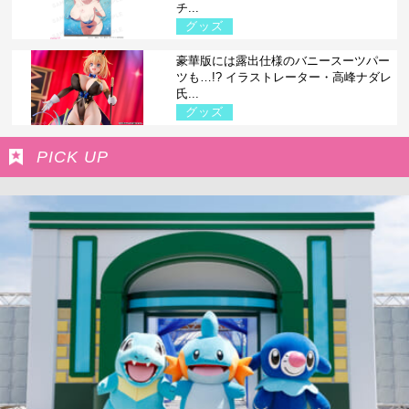
チ...
グッズ
豪華版には露出仕様のバニースーツパー
ツも…!? イラストレーター・高峰ナダレ
氏...
グッズ
PICK UP