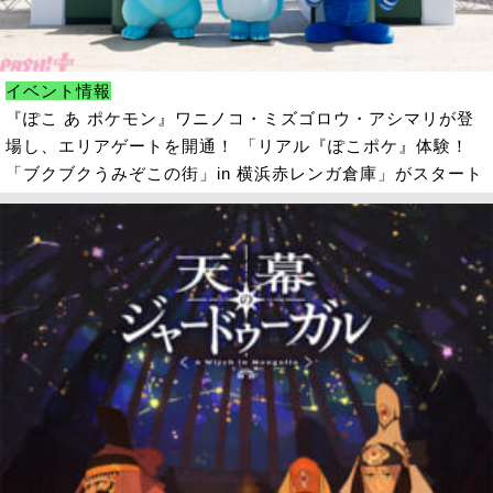
イベント情報
『ぽこ あ ポケモン』ワニノコ・ミズゴロウ・アシマリが登
場し、エリアゲートを開通！ 「リアル『ぽこポケ』体験！
「ブクブクうみぞこの街」in 横浜赤レンガ倉庫」がスタート