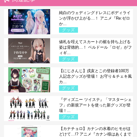
純白のウェディングドレスにボディライ
ンが浮かび上がる…！ アニメ『Re:ゼロ
か...
グッズ
値札を咥えてスカートの裾を持ち上げる
姿は背徳的…！ ベルドール「ロゼ」がフ
ィギ...
グッズ
【にじさんじ】戌亥とこの登録者100万
人記念グッズが登場！ お守り＆チェキ風
カ...
グッズ
『ディズニー ツイステ』「マスターシェ
フ」の新規アートを使った新グッズが登
場！...
グッズ
【カナチョロ】カナンの水着のヒモがほ
どけて…!? アニメ『カナン様はあくまで