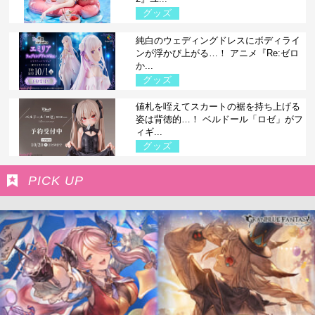
グッズ
純白のウェディングドレスにボディライ
ンが浮かび上がる…！ アニメ『Re:ゼロ
か...
グッズ
値札を咥えてスカートの裾を持ち上げる
姿は背徳的…！ ベルドール「ロゼ」がフ
ィギ...
グッズ
PICK UP