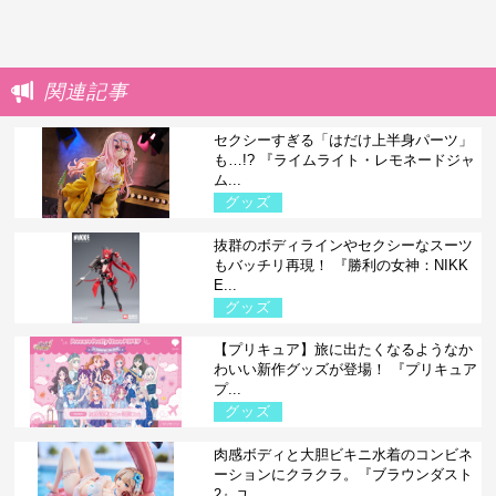
関連記事
セクシーすぎる「はだけ上半身パーツ」
も…!? 『ライムライト・レモネードジャ
ム...
グッズ
抜群のボディラインやセクシーなスーツ
もバッチリ再現！ 『勝利の女神：NIKK
E...
グッズ
【プリキュア】旅に出たくなるようなか
わいい新作グッズが登場！ 『プリキュア
プ...
グッズ
肉感ボディと大胆ビキニ水着のコンビネ
ーションにクラクラ。『ブラウンダスト
2』ユ...