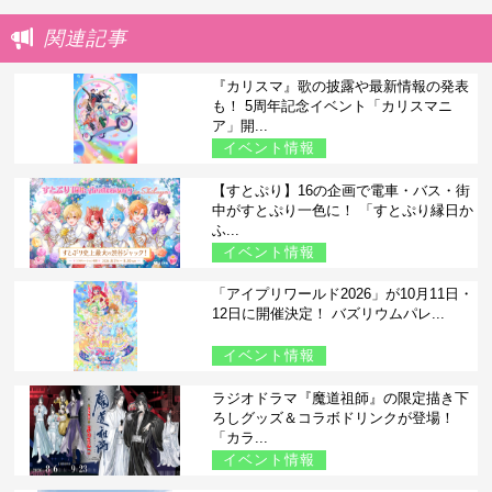
関連記事
『カリスマ』歌の披露や最新情報の発表
も！ 5周年記念イベント「カリスマニ
ア」開...
イベント情報
【すとぷり】16の企画で電車・バス・街
中がすとぷり一色に！ 「すとぷり縁日か
ふ...
イベント情報
「アイプリワールド2026」が10月11日・
12日に開催決定！ バズリウムパレ...
イベント情報
ラジオドラマ『魔道祖師』の限定描き下
ろしグッズ＆コラボドリンクが登場！
「カラ...
イベント情報