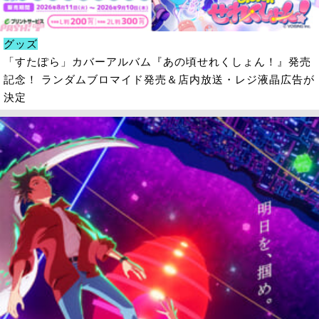
グッズ
「すたぽら」カバーアルバム『あの頃せれくしょん！』発売
記念！ ランダムブロマイド発売＆店内放送・レジ液晶広告が
決定