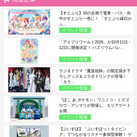
【すとぷり】16の企画で電車・バス・街
中がすとぷり一色に！ 「すとぷり縁日か
ふ...
イベント情報
「アイプリワールド2026」が10月11日・
12日に開催決定！ バズリウムパレ...
イベント情報
ラジオドラマ『魔道祖師』の限定描き下
ろしグッズ＆コラボドリンクが登場！
「カラ...
イベント情報
『ぽこ あ ポケモン』ワニノコ・ミズゴ
ロウ・アシマリが登場し、エリアゲート
を開...
イベント情報
【ぶいすぽ】「ぶいすぽっ！タイピン
グ」でつながるリスナー参加型体験！ ゲ