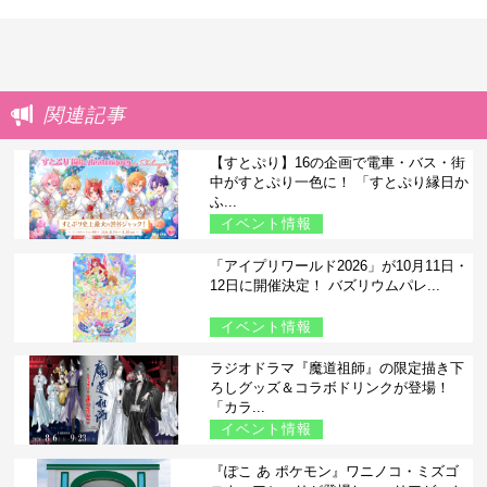
関連記事
【すとぷり】16の企画で電車・バス・街
中がすとぷり一色に！ 「すとぷり縁日か
ふ...
イベント情報
「アイプリワールド2026」が10月11日・
12日に開催決定！ バズリウムパレ...
イベント情報
ラジオドラマ『魔道祖師』の限定描き下
ろしグッズ＆コラボドリンクが登場！
「カラ...
イベント情報
『ぽこ あ ポケモン』ワニノコ・ミズゴ