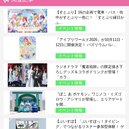
【すとぷり】16の企画で電車・バス・街
中がすとぷり一色に！ 「すとぷり縁日か
ふ...
イベント情報
「アイプリワールド2026」が10月11日・
12日に開催決定！ バズリウムパレ...
イベント情報
ラジオドラマ『魔道祖師』の限定描き下
ろしグッズ＆コラボドリンクが登場！
「カラ...
イベント情報
『ぽこ あ ポケモン』ワニノコ・ミズゴ
ロウ・アシマリが登場し、エリアゲート
を開...
イベント情報
【ぶいすぽ】「ぶいすぽっ！タイピン
グ」でつながるリスナー参加型体験！ ゲ