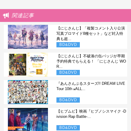
関連記事
【にじさんじ】「複製コメント入り公演
写真ブロマイド8種セット」など封入特
典も超...
BD&DVD
【にじさんじ】不破湊の缶バッジが早期
予約特典でもらえる！ 「にじさんじ WO
R...
BD&DVD
『あんさんぶるスターズ!! DREAM LIVE
Tour 10th 𝄪ALL...
BD&DVD
【ヒプムビ】映画『ヒプノシスマイク -D
ivision Rap Battle-...
BD&DVD