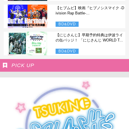
【ヒプムビ】映画『ヒプノシスマイク -D
ivision Rap Battle-...
BD&DVD
【にじさんじ】早期予約特典は伊波ライ
の缶バッジ！ 「にじさんじ WORLD T...
BD&DVD
PICK UP