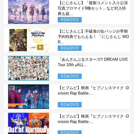
【にじさんじ】「複製コメント入り公演
写真ブロマイド8種セット」など封入特
典も超...
BD&DVD
【にじさんじ】不破湊の缶バッジが早期
予約特典でもらえる！ 「にじさんじ WO
R...
BD&DVD
『あんさんぶるスターズ!! DREAM LIVE
Tour 10th 𝄪ALL...
BD&DVD
【ヒプムビ】映画『ヒプノシスマイク -D
ivision Rap Battle-...
BD&DVD
【ヒプムビ】映画『ヒプノシスマイク -D
ivision Rap Battle-...
BD&DVD