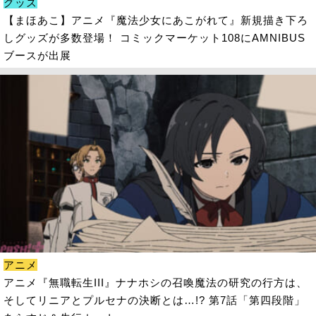
グッズ
【まほあこ】アニメ『魔法少女にあこがれて』新規描き下ろ
しグッズが多数登場！ コミックマーケット108にAMNIBUS
ブースが出展
アニメ
アニメ『無職転生III』ナナホシの召喚魔法の研究の行方は、
そしてリニアとプルセナの決断とは…!? 第7話「第四段階」