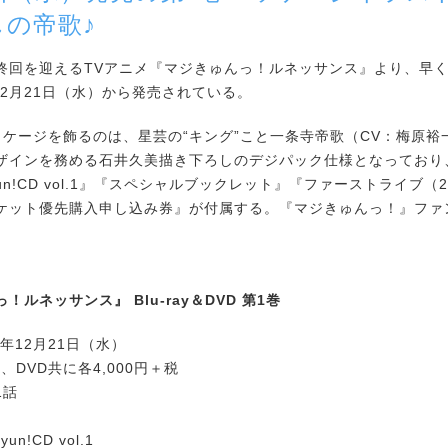
の帝歌♪
回を迎えるTVアニメ『マジきゅんっ！ルネッサンス』より、早くもBl
年12月21日（水）から発売されている。
ケージを飾るのは、星芸の“キング”こと一条寺帝歌（CV：梅原裕
ザインを務める石井久美描き下ろしのデジパック仕様となっており
-kyun!CD vol.1』『スペシャルブックレット』『ファーストライブ（2
ケット優先購入申し込み券』が付属する。『マジきゅんっ！』ファ
！ルネッサンス』 Blu-ray＆DVD 第1巻
6年12月21日（水）
ay、DVD共に各4,000円＋税
1話
un!CD vol.1