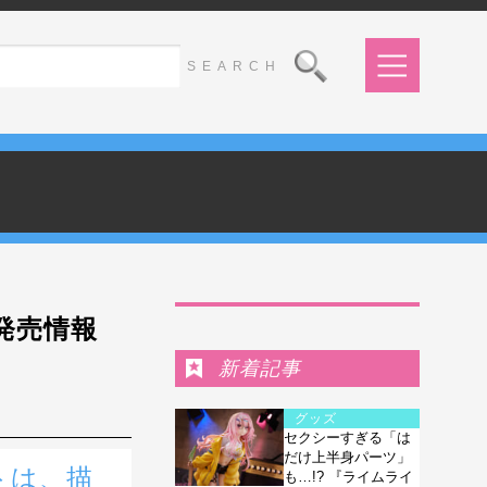
Ranking
D発売情報
新着記事
グッズ
セクシーすぎる「は
だけ上半身パーツ」
トは、描
も…!? 『ライムライ