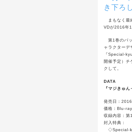
き下ろし
まもなく最終
VDが2016
第1巻のパッ
ャラクターデ
『Special
開催予定）チ
クして。
DATA
『マジきゅんっ
発売日：201
価格：Blu-r
収録内容：第
封入特典：
◇Special-ky