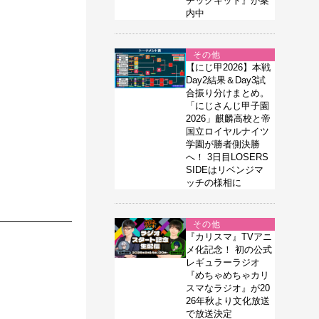
チックキット』が案
内中
その他
【にじ甲2026】本戦
Day2結果＆Day3試
合振り分けまとめ。
「にじさんじ甲子園
2026」麒麟高校と帝
国立ロイヤルナイツ
学園が勝者側決勝
へ！ 3日目LOSERS
SIDEはリベンジマ
ッチの様相に
その他
『カリスマ』TVアニ
メ化記念！ 初の公式
レギュラーラジオ
『めちゃめちゃカリ
スマなラジオ』が20
26年秋より文化放送
で放送決定