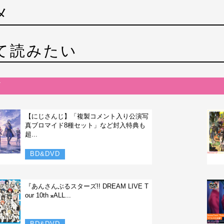
メ
て読みたい
【にじさんじ】「複製コメント入り公演写
真ブロマイド8種セット」など封入特典も
超...
BD&DVD
『あんさんぶるスターズ!! DREAM LIVE T
our 10th 𝄪ALL...
BD&DVD