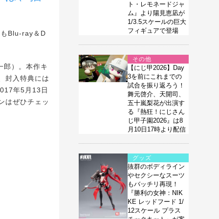
ト・レモネードジャ
ム』より陽見恵凪が
1/3.5スケールの巨大
フィギュアで登場
u-ray＆D
その他
一郎）。本作キ
【にじ甲2026】Day
3を前にこれまでの
、封入特典には
試合を振り返ろう！
017年5月13日
舞元啓介、天開司、
ンはぜひチェッ
五十嵐梨花が出演す
る『熱狂！にじさん
じ甲子園2026』は8
月10日17時より配信
グッズ
抜群のボディライン
やセクシーなスーツ
もバッチリ再現！
『勝利の女神：NIK
KE レッドフード 1/
12スケール プラス