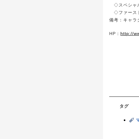
◇スペシャ
◇ファースト
備考：キャラ
HP：
http://w
タグ