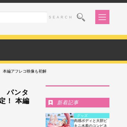
 本編アフレコ映像も初解
Ranking
 パンタ
定！ 本編
新着記事
グッズ
肉感ボディと大胆ビ
キニ水着のコンビネ