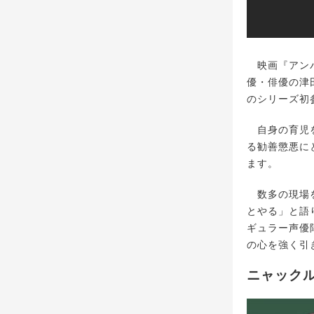
映画『アンパ
優・俳優の津
のシリーズ初
自身の育児を
る勧善懲悪に
ます。
数多の現場を
とやる」と語
ギュラー声優
の心を強く引
ニャックル