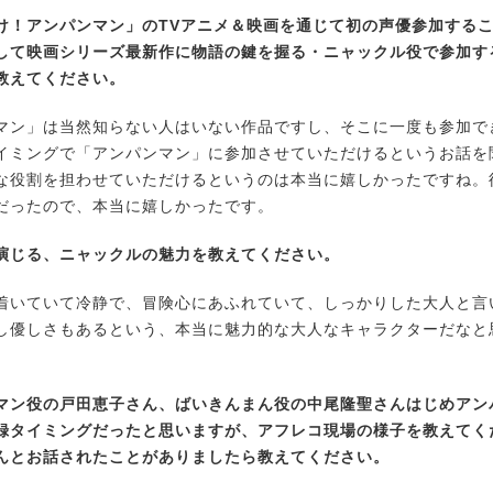
け！アンパンマン」のTVアニメ＆映画を通じて初の声優参加する
して映画シリーズ最新作に物語の鍵を握る・ニャックル役で参加す
教えてください。
ン」は当然知らない人はいない作品ですし、そこに一度も参加で
イミングで「アンパンマン」に参加させていただけるというお話を
な役割を担わせていただけるというのは本当に嬉しかったですね。
だったので、本当に嬉しかったです。
演じる、ニャックルの魅力を教えてください。
いていて冷静で、冒険心にあふれていて、しっかりした大人と言
し優しさもあるという、本当に魅力的な大人なキャラクターだなと
マン役の戸田恵子さん、ばいきんまん役の中尾隆聖さんはじめアン
録タイミングだったと思いますが、アフレコ現場の様子を教えてく
んとお話されたことがありましたら教えてください。