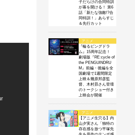
子だらけの合同特訓
が幕を開ける！ 第6
話「新たな強敵!?合
同特訓！」あらすじ
＆先行カット
アニメ
『輪るピングドラ
ム』15周年記念！
劇場版『RE:cycle of
the PENGUINDRU
M』前編・後編を全
国劇場で1週間限定
上映＆幾原邦彦監
督、木村昴さん登壇
のトークショー付き
上映会が開催
アニメ
【アニメ生穴る】内
山夕実さん「独特の
存在感を放つ平塚先
生を原作のテンポ感