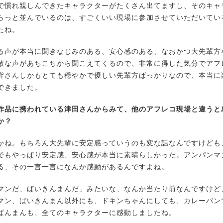
慣れ親しんできたキャラクターがたくさん出てますし、そのキャ
らっと並んでいるのは、すごくいい現場に参加させていただいてい
たね。
声が本当に聞きなじみのある、安心感のある、なおかつ大先輩方
敵な声があちこちから聞こえてくるので、非常に得した気分でアフ
皆さんしかもとても穏やかで優しい先輩方ばっかりなので、本当に
できました。
作品に携われている津田さんからみて、他のアフレコ現場と違うと
か？
ね。もちろん大先輩に安定感っていうのも変な話なんですけども
でもやっぱり安定感、安心感が本当に素晴らしかった。アンパンマ
る、その一言一言になんか感動があるんですよね。
ンだ、ばいきんまんだ」みたいな、なんか当たり前なんですけど
マン、ばいきんまん以外にも、ドキンちゃんにしても、カレーパン
ぱんまんも、全てのキャラクターに感動しましたね。