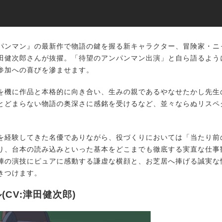
ンマン』の最新作で物語の鍵を握る新キャラクター、冒険家・ニ
田健次郎さんが抜擢。「待望のアンパンマン出演」と自ら語るよう
参加への喜びを滲ませます。
機に作品と本格的に向き合い、生みの親であるやなせたかし先生
とどまらない物語の奥深さに感銘を受けるなど、並々ならぬリスペ
経験してきた名優でありながら、役づくりにおいては「当たり前
り、台本の読み込みといった基本をどこまでも徹底する実直な仕事
陣の演技にピュアに感動する謙虚な横顔と、お芝居へ捧げる誠実な
きつけます。
(CV:津田健次郎)