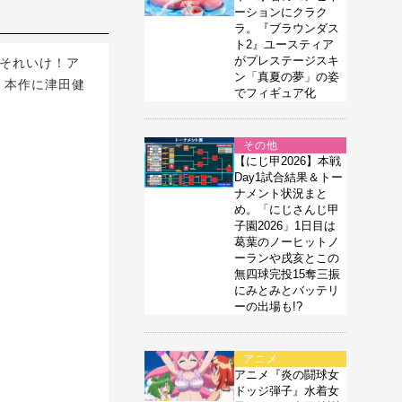
ーションにクラク
ラ。『ブラウンダス
ト2』ユースティア
がプレステージスキ
それいけ！ア
ン「真夏の夢」の姿
、本作に津田健
でフィギュア化
その他
【にじ甲2026】本戦
Day1試合結果＆トー
ナメント状況まと
め。「にじさんじ甲
子園2026」1日目は
葛葉のノーヒットノ
ーランや戌亥とこの
無四球完投15奪三振
にみとみとバッテリ
ーの出場も!?
アニメ
アニメ『炎の闘球女
ドッジ弾子』水着女