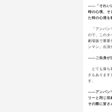
――「それい
時の心境、そ
た時の心境を
「アンパンマ
ので、このタ
劇場版で重要
ンマン」出演
――ご自身が
とても落ち着
さもあります
す。
――アンパン
リーと同じ収
その際に皆さ