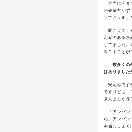
本当に今まで
の先輩方がず
ちでおりまし
聞こえてくる
定感のある素
してました。
過ごすことが
――数多くの
はありました
安定感ですか
ですけども、
きんまんが喋
「アンパンマ
ね。アンパン
本当にしょく