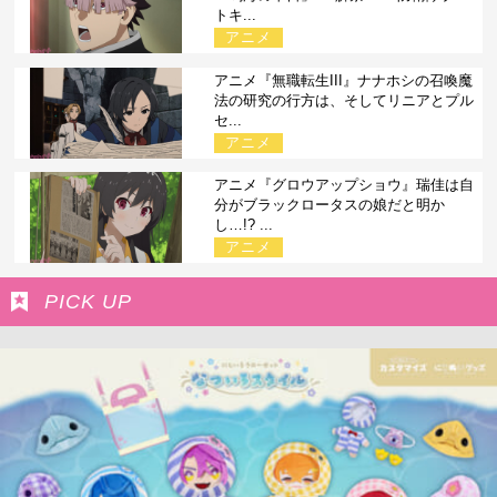
トキ...
アニメ
アニメ『無職転生III』ナナホシの召喚魔
法の研究の行方は、そしてリニアとプル
セ...
アニメ
アニメ『グロウアップショウ』瑞佳は自
分がブラックロータスの娘だと明か
し…!? ...
アニメ
PICK UP