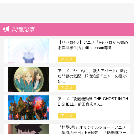
関連記事
【リゼロ4期】アニメ『Re:ゼロから始め
る異世界生活』4th season奪還...
アニメ
アニメ『ヤニねこ』獣人アパートに新た
な問題の気配…!? 第6話「ニャーの夏が
始...
アニメ
アニメ『攻殻機動隊 THE GHOST IN TH
E SHELL』前田真宏さん...
アニメ
『怪獣8号』オリジナルショートアニメ
「鳴海の平日」PV解禁！ 「防衛隊ブー