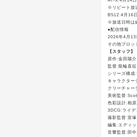
※リピート放送
BS12:4月1
※放送日時は
●配信情報
2026年4月
その他プロット
【スタッフ】
原作:金田陽
監督:龍輪直征
シリーズ構成
キャラクター
クリーチャー
美術監督:Scott
色彩設計:相
3DCG:ライ
撮影監督:室
編集:エディ
音響監督:田