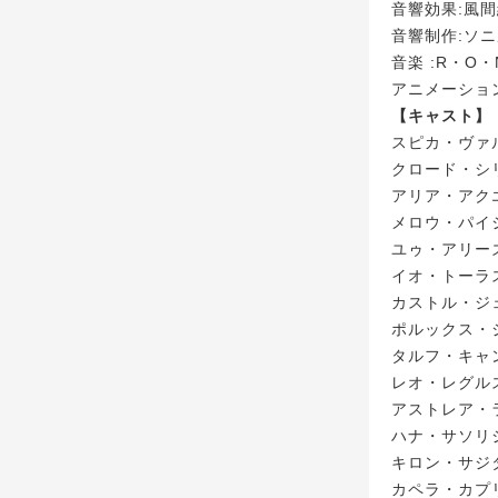
音響効果:風
音響制作:ソ
音楽 :R・O・
アニメーショ
【キャスト】
スピカ・ヴァ
クロード・シ
アリア・アク
メロウ・パイ
ユゥ・アリー
イオ・トーラ
カストル・ジ
ポルックス・
タルフ・キャ
レオ・レグル
アストレア・
ハナ・サソリ
キロン・サジ
カペラ・カプ