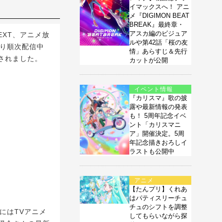
イマックスへ！ アニ
メ『DIGIMON BEAT
BREAK』最終章・
アスカ編のビジュア
EXT、アニメ放
ルや第42話「桜の友
より順次配信中
情」あらすじ＆先行
されました。
カットが公開
イベント情報
『カリスマ』歌の披
露や最新情報の発表
も！ 5周年記念イベ
ント「カリスマニ
ア」開催決定。5周
年記念描きおろしイ
ラストも公開中
アニメ
【たんプリ】くれあ
はパティスリーチュ
チュのシフトを調整
にはTVアニメ
してもらいながら探