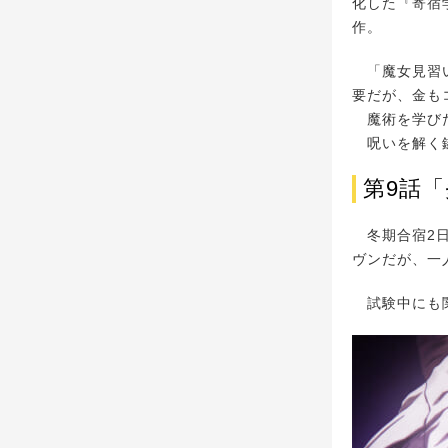
化した『寄宿
作。
「魔女見習い
要だが、金も
魔術を学びた
呪いを解く鍵
第9話
冬期合宿2日
ヴンだが、一
試験中にも関