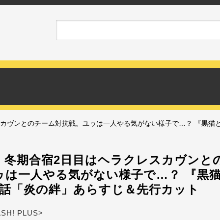
カヴンとのチーム対抗戦。ユゥは一人やる気がない様子で…？ 『黒猫
】冬期合宿2日目はヘラクレスカヴンと
ゥは一人やる気がない様子で…？ 『黒
9話「炎の絆」あらすじ＆先行カット
ASH! PLUS>