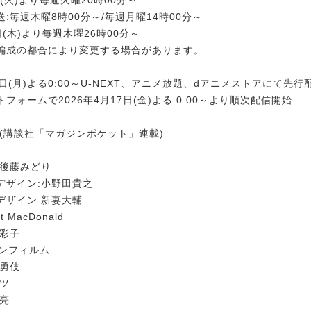
:毎週木曜8時00分～/毎週月曜14時00分～
6日(木)より毎週木曜26時00分～
編成の都合により変更する場合があります。
13日(月)よる0:00～U-NEXT、アニメ放題、dアニメストアにて先行
フォームで2026年4月17日(金)よる 0:00～より順次配信開始
介(講談社「マガジンポケット」連載)
:後藤みどり
デザイン:小野田貴之
デザイン:新妻大輔
 MacDonald
原彩子
デンフィルム
塚勇伎
ッツ
中亮