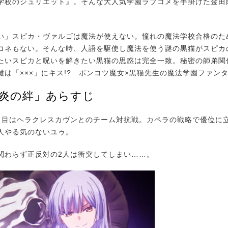
学校のジュリエット』。そんな大人気学園ラブコメを手掛けた金田
」スピカ・ヴァルゴは魔法が使えない。憧れの魔法学校合格のた
コネもない。そんな時、人語を駆使し魔法を使う謎の黒猫がスピカ
いスピカと呪いを解きたい黒猫の思惑は完全一致。秘密の師弟関
は「×××」にキス!? ポンコツ魔女×黒猫先生の魔法学園ファン
「炎の絆」あらすじ
目はヘラクレスカヴンとのチーム対抗戦。カペラの戦略で優位に
人やる気のないユゥ。
わらず正反対の2人は衝突してしまい……。