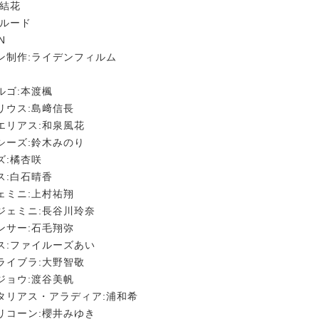
間結花
ニルード
N
ン制作:ライデンフィルム
ルゴ:本渡楓
リウス:島﨑信長
エリアス:和泉風花
シーズ:鈴木みのり
ズ:橘杏咲
ス:白石晴香
ェミニ:上村祐翔
ジェミニ:長谷川玲奈
ンサー:石毛翔弥
ス:ファイルーズあい
ライブラ:大野智敬
ジョウ:渡谷美帆
タリアス・アラディア:浦和希
リコーン:櫻井みゆき