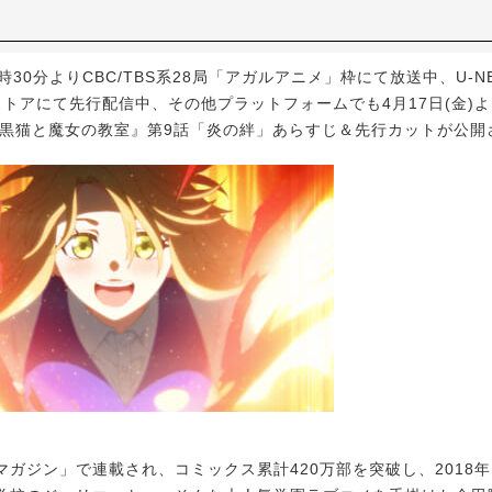
30分よりCBC/TBS系28局「アガルアニメ」枠にて放送中、U-N
ストアにて先行配信中、その他プラットフォームでも4月17日(金)
『黒猫と魔女の教室』第9話「炎の絆」あらすじ＆先行カットが公開
ガジン」で連載され、コミックス累計420万部を突破し、2018年