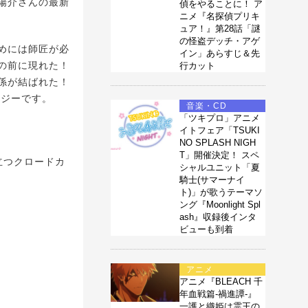
陽介さんの最新
偵をやることに！ ア
ニメ『名探偵プリキ
ュア！』第28話「謎
の怪盗デッチ・アゲ
めには師匠が必
イン」あらすじ＆先
の前に現れた！
行カット
係が結ばれた！
タジーです。
音楽・CD
「ツキプロ」アニメ
イトフェア「TSUKI
NO SPLASH NIGH
T」開催決定！ スペ
立つクロードカ
シャルユニット「夏
騎士(サマーナイ
ト)」が歌うテーマソ
ング『Moonlight Spl
ash』収録後インタ
ビューも到着
アニメ
アニメ『BLEACH 千
年血戦篇-禍進譚-』
一護と織姫は霊王の