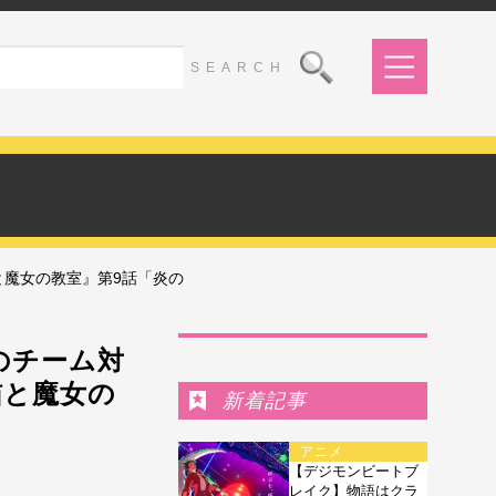
と魔女の教室』第9話「炎の
Ranking
のチーム対
猫と魔女の
新着記事
アニメ
【デジモンビートブ
レイク】物語はクラ