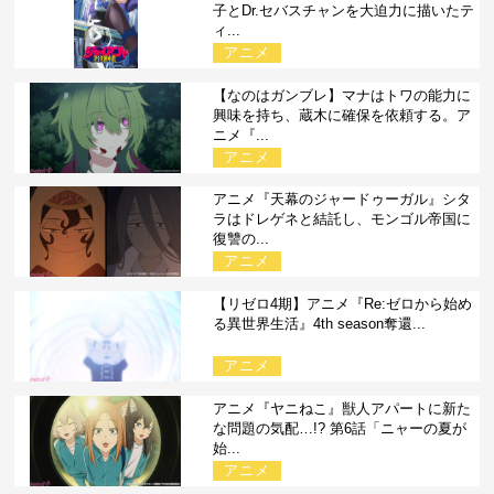
子とDr.セバスチャンを大迫力に描いたテ
ィ...
アニメ
【なのはガンブレ】マナはトワの能力に
興味を持ち、蔵木に確保を依頼する。ア
ニメ『...
アニメ
アニメ『天幕のジャードゥーガル』シタ
ラはドレゲネと結託し、モンゴル帝国に
復讐の...
アニメ
【リゼロ4期】アニメ『Re:ゼロから始め
る異世界生活』4th season奪還...
アニメ
アニメ『ヤニねこ』獣人アパートに新た
な問題の気配…!? 第6話「ニャーの夏が
始...
アニメ