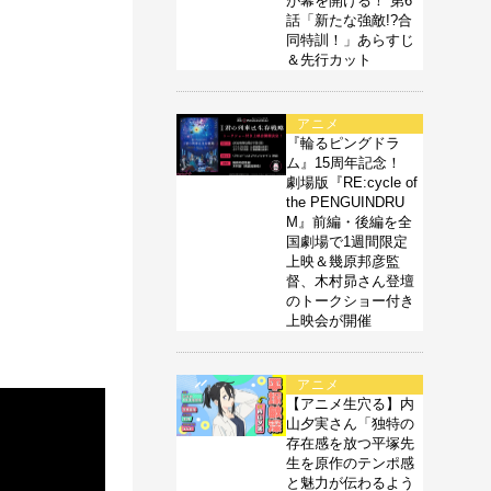
が幕を開ける！ 第6
話「新たな強敵!?合
同特訓！」あらすじ
＆先行カット
アニメ
『輪るピングドラ
ム』15周年記念！
劇場版『RE:cycle of
the PENGUINDRU
M』前編・後編を全
国劇場で1週間限定
上映＆幾原邦彦監
督、木村昴さん登壇
のトークショー付き
上映会が開催
アニメ
【アニメ生穴る】内
山夕実さん「独特の
存在感を放つ平塚先
生を原作のテンポ感
と魅力が伝わるよう