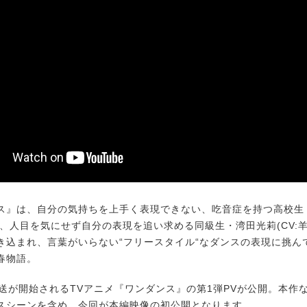
』は、自分の気持ちを上手く表現できない、吃音症を持つ高校生・
が、人目を気にせず自分の表現を追い求める同級生・湾田光莉(CV:
き込まれ、言葉がいらない“フリースタイル“なダンスの表現に挑ん
春物語。
送が開始されるTVアニメ『ワンダンス』の第1弾PVが公開。本作
スシーンを含め、今回が本編映像の初公開となります。