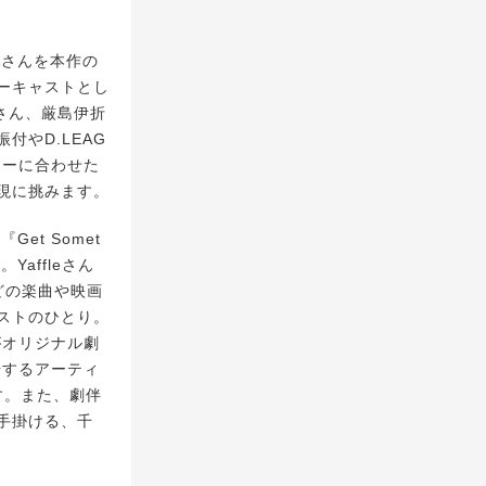
Aさんを本作の
ーキャストとし
aさん、厳島伊折
付やD.LEAG
ターに合わせた
現に挑みます。
t Somet
。Yaffleさん
などの楽曲や映画
ストのひとり。
達がオリジナル劇
登場するアーティ
す。また、劇伴
手掛ける、千