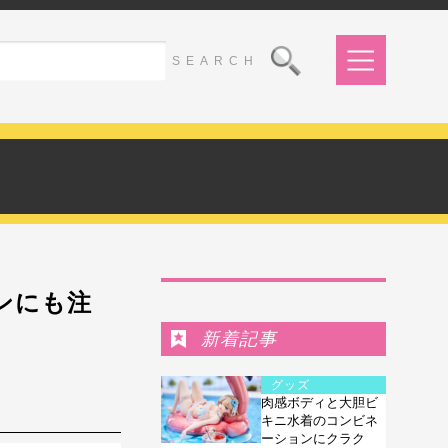
Ranking
ンにも注
新着記事
グッズ
肉感ボディと大胆ビ
キニ水着のコンビネ
ーションにクラク