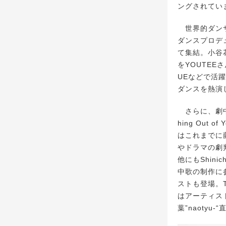
ングされてい
世界的ダンサ
ダンスプロデ
て集結。小谷花
をYOUTEE
UEなどで活
ダンスを熱演
さらに、劇中
hing Out
はこれまでに藤
やドラマの劇
他にもShin
中歌の制作に参加
ストも登場。
はアーティス
葉”naotyu