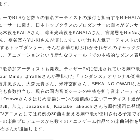
ます。
ーでBTSなど数々の有名アーティストの振付も担当するRIEHAT
ューサーに迎え、日本トップクラスのプロダンサーの面々がダンサ
木役をKAITAさん、湾田光莉役をKANATAさん、宮尾恩をReiN
さん、壁谷楽をYU-KIさんが演じます。いずれも人気アーティストの振
躍するトップダンサー。そんな豪華な顔ぶれがそれぞれのキャラク
し、アニメーションという新たなフィールドでの本格的なダンス表
歌参加アーティストも発表。ティザーPVに使用されている劇中歌『Ge
 of Your Mind』はYaffleさんが手掛けた『ワンダンス』オリジナル楽曲
井風さん、大森元貴さん、米津玄師さん、SEKAI NO OWARI
判も多数担当し、現在の国内音楽シーンの中核を担う音楽アーティ
ichi Osawaさんをはじめ音楽シーンの最前線に立つアーティスト
。加え、Jazztronik、Kaztake Takeuchiさんら原作漫画に
TVアニメとしては異例の30曲を超える劇中歌が使用される予定で
トの楽曲プロデュースから数々のアニメゲーム作品での楽曲制作を
-“直樹さんが担当します。