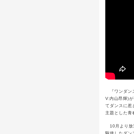
『ワンダンス
V:内山昂輝)
てダンスに惹
主題とした青
10月より放
駆使したダン