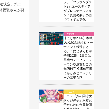
ラ。『ブラウンダス
で放送決定。第二
ト2』ユースティア
林親弘さんが発
がプレステージスキ
ン「真夏の夢」の姿
でフィギュア化
その他
【にじ甲2026】本戦
Day1試合結果＆トー
ナメント状況まと
め。「にじさんじ甲
子園2026」1日目は
葛葉のノーヒットノ
ーランや戌亥とこの
無四球完投15奪三振
にみとみとバッテリ
ーの出場も!?
アニメ
アニメ『炎の闘球女
ドッジ弾子』水着女
子だらけの合同特訓