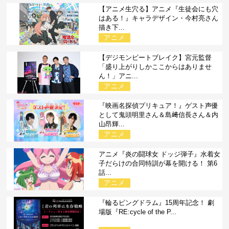
【アニメ生穴る】アニメ『生徒会にも穴
はある！』キャラデザイン・今村亮さん
描き下...
アニメ
【デジモンビートブレイク】宮元監督
「盛り上がりしかここからはありませ
ん！」アニ...
アニメ
『映画名探偵プリキュア！』ゲスト声優
として鬼頭明里さん＆島﨑信長さん＆内
山昂輝...
アニメ
アニメ『炎の闘球女 ドッジ弾子』水着女
子だらけの合同特訓が幕を開ける！ 第6
話...
アニメ
『輪るピングドラム』15周年記念！ 劇
場版『RE:cycle of the P...