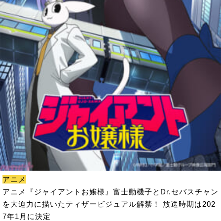
アニメ
アニメ『ジャイアントお嬢様』富士動機子とDr.セバスチャン
を大迫力に描いたティザービジュアル解禁！ 放送時期は202
7年1月に決定