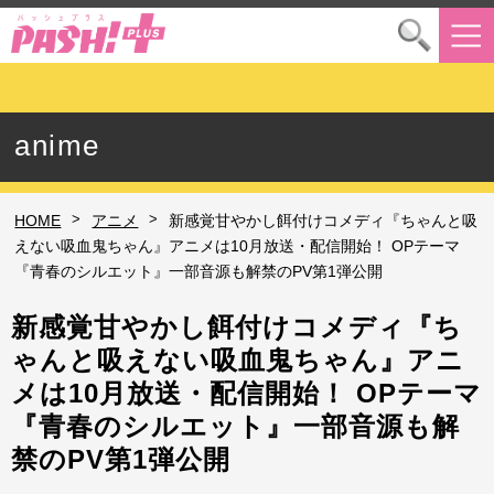
anime
>
>
HOME
アニメ
新感覚甘やかし餌付けコメディ『ちゃんと吸
えない吸血鬼ちゃん』アニメは10月放送・配信開始！ OPテーマ
『青春のシルエット』一部音源も解禁のPV第1弾公開
新感覚甘やかし餌付けコメディ『ち
ゃんと吸えない吸血鬼ちゃん』アニ
メは10月放送・配信開始！ OPテーマ
『青春のシルエット』一部音源も解
禁のPV第1弾公開