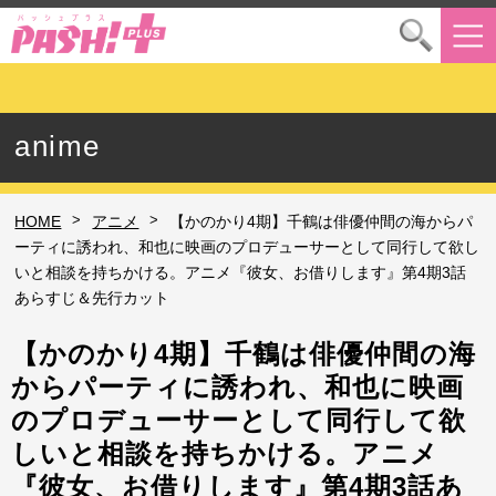
anime
>
>
HOME
アニメ
【かのかり4期】千鶴は俳優仲間の海からパ
ーティに誘われ、和也に映画のプロデューサーとして同行して欲し
いと相談を持ちかける。アニメ『彼女、お借りします』第4期3話
あらすじ＆先行カット
【かのかり4期】千鶴は俳優仲間の海
からパーティに誘われ、和也に映画
のプロデューサーとして同行して欲
しいと相談を持ちかける。アニメ
『彼女、お借りします』第4期3話あ