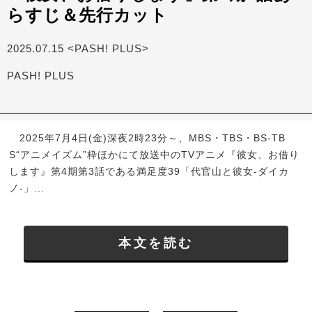
らすじ＆先行カット
2025.07.15 <PASH! PLUS>
PASH! PLUS
2025年7月4日(金)深夜2時23分～、MBS・TBS・BS-TB
S“アニメイズム”枠ほかにて放送中のTVアニメ『彼女、お借り
します』第4期第3話である満足度39「代官山と彼女-ダイカ
ノ-」...
本文を読む