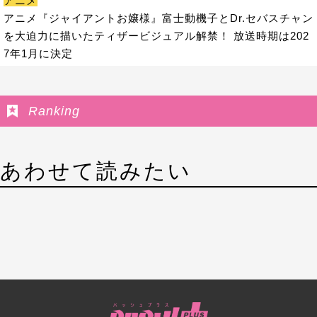
アニメ
アニメ『ジャイアントお嬢様』富士動機子とDr.セバスチャン
を大迫力に描いたティザービジュアル解禁！ 放送時期は202
7年1月に決定
Ranking
あわせて読みたい