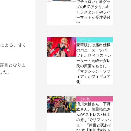
でチョロい』新グッ
ズのBIGアクリルキ
ャラスタンドやラバ
ーマットが受注受付
中
グッズ
んによる、甘く
豪華版には露出仕様
のバニースーツパー
ツも…!? イラストレ
ーター・高峰ナダレ
露目となりま
氏の原画をもとに
「マジシャン・ソフ
した。
ィア」がフィギュア
化
その他
浪川大輔さん、下野
紘さん、佐藤拓也さ
んが“ストレス×極上
の癒し”でリフレッシ
ュ！ 『声優と夜あそ
び 木【浪川大輔×下