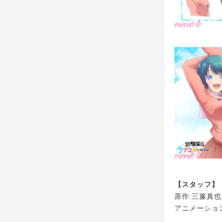
【スタッフ】
原作:三簾真
アニメーショ