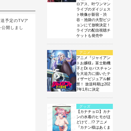
ロアス、叶ワンマン
ライブのダイジェス
ト映像が新宿・渋
谷・池袋の大型ビジ
送予定のTVア
ョンにて放映決定！
を公開しまし
ライブの配信視聴チ
ケットも発売中
アニメ
アニメ『ジャイアン
トお嬢様』富士動機
子とDr.セバスチャン
を大迫力に描いたテ
ィザービジュアル解
禁！ 放送時期は202
7年1月に決定
グッズ
【カナチョロ】カナ
ンの水着のヒモがほ
どけて…!? アニメ
『カナン様はあくま