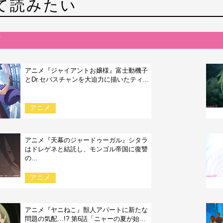
て読みたい
アニメ『ジャイアントお嬢様』富士動機子
とDr.セバスチャンを大迫力に描いたティ...
アニメ
アニメ『天幕のジャードゥーガル』シタラ
はドレゲネと結託し、モンゴル帝国に復讐
の...
アニメ
アニメ『ヤニねこ』獣人アパートに新たな
問題の気配…!? 第6話「ニャーの夏が始...