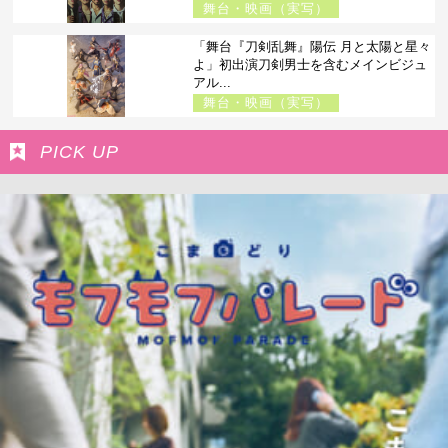
舞台・映画（実写）
「舞台『刀剣乱舞』陽伝 月と太陽と星々
よ」初出演刀剣男士を含むメインビジュ
アル...
舞台・映画（実写）
PICK UP