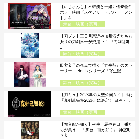
【にじさんじ】不破湊と一緒に怪奇物件
ホラー映画『スケアリー・アパートメン
ト』を...
舞台・映画（実写）
【刀ブレ】三日月宗近や加州清光たち八
振りの刀剣男士が勢揃い！ 『刀剣乱舞 -
...
舞台・映画（実写）
田宮良子の視点で描く『寄生獣』のスト
ーリー！ Netflixシリーズ『寄生獣 ...
舞台・映画（実写）
【刀ミュ】2026年の大型公演タイトルは
『真剣乱舞祭2026』に決定！ 日程・...
舞台・映画（実写）
【舞台龍が如く】桐生一馬や春日一番た
ちが集う！ 「舞台『龍が如く』-神室町
八犬...