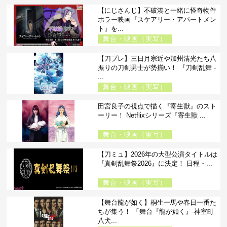
【にじさんじ】不破湊と一緒に怪奇物件
ホラー映画『スケアリー・アパートメン
ト』を...
舞台・映画（実写）
【刀ブレ】三日月宗近や加州清光たち八
振りの刀剣男士が勢揃い！ 『刀剣乱舞 -
...
舞台・映画（実写）
田宮良子の視点で描く『寄生獣』のスト
ーリー！ Netflixシリーズ『寄生獣 ...
舞台・映画（実写）
【刀ミュ】2026年の大型公演タイトルは
『真剣乱舞祭2026』に決定！ 日程・...
舞台・映画（実写）
【舞台龍が如く】桐生一馬や春日一番た
ちが集う！ 「舞台『龍が如く』-神室町
八犬...