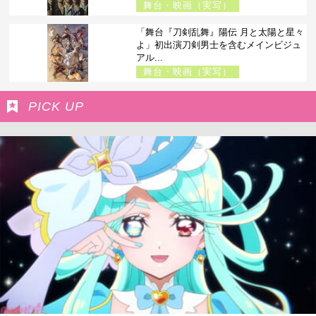
舞台・映画（実写）
「舞台『刀剣乱舞』陽伝 月と太陽と星々
よ」初出演刀剣男士を含むメインビジュ
アル...
舞台・映画（実写）
PICK UP