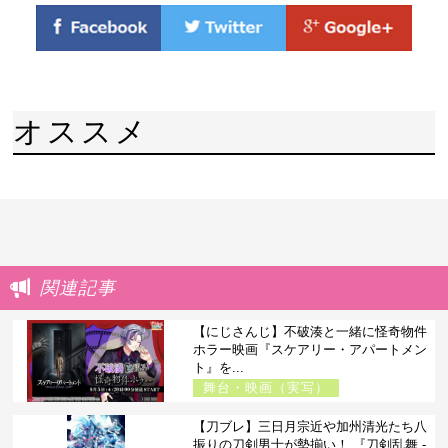
オススメ
関連記事
【にじさんじ】不破湊と一緒に怪奇物件
ホラー映画『スケアリー・アパートメン
ト』を...
舞台・映画（実写）
【刀ブレ】三日月宗近や加州清光たち八
振りの刀剣男士が勢揃い！ 『刀剣乱舞 -