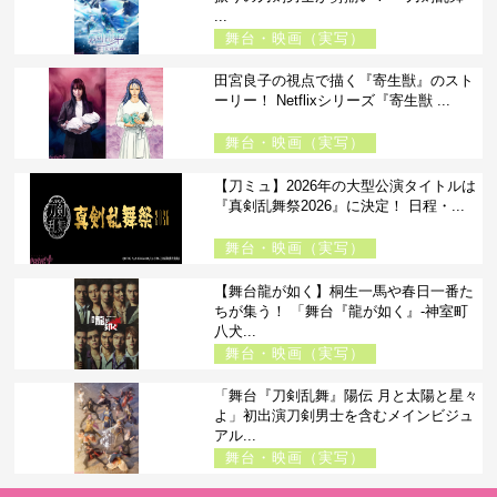
...
舞台・映画（実写）
田宮良子の視点で描く『寄生獣』のスト
ーリー！ Netflixシリーズ『寄生獣 ...
舞台・映画（実写）
【刀ミュ】2026年の大型公演タイトルは
『真剣乱舞祭2026』に決定！ 日程・...
舞台・映画（実写）
【舞台龍が如く】桐生一馬や春日一番た
ちが集う！ 「舞台『龍が如く』-神室町
八犬...
舞台・映画（実写）
「舞台『刀剣乱舞』陽伝 月と太陽と星々
よ」初出演刀剣男士を含むメインビジュ
アル...
舞台・映画（実写）