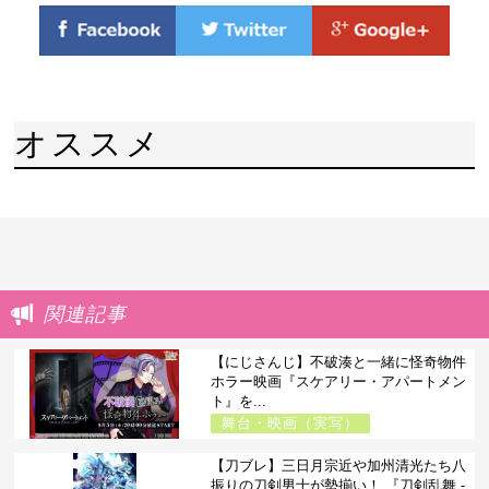
オススメ
関連記事
【にじさんじ】不破湊と一緒に怪奇物件
ホラー映画『スケアリー・アパートメン
ト』を...
舞台・映画（実写）
【刀ブレ】三日月宗近や加州清光たち八
振りの刀剣男士が勢揃い！ 『刀剣乱舞 -