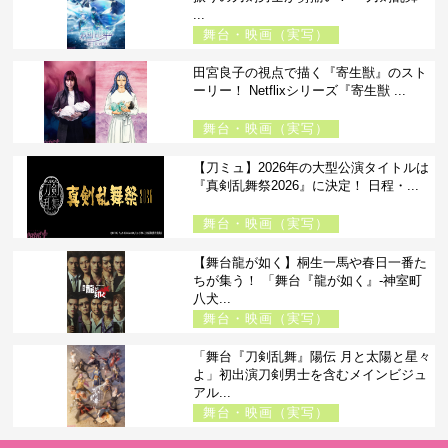
...
舞台・映画（実写）
田宮良子の視点で描く『寄生獣』のスト
ーリー！ Netflixシリーズ『寄生獣 ...
舞台・映画（実写）
【刀ミュ】2026年の大型公演タイトルは
『真剣乱舞祭2026』に決定！ 日程・...
舞台・映画（実写）
【舞台龍が如く】桐生一馬や春日一番た
ちが集う！ 「舞台『龍が如く』-神室町
八犬...
舞台・映画（実写）
「舞台『刀剣乱舞』陽伝 月と太陽と星々
よ」初出演刀剣男士を含むメインビジュ
アル...
舞台・映画（実写）