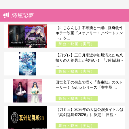
関連記事
【にじさんじ】不破湊と一緒に怪奇物件
ホラー映画『スケアリー・アパートメン
ト』を...
舞台・映画（実写）
【刀ブレ】三日月宗近や加州清光たち八
振りの刀剣男士が勢揃い！ 『刀剣乱舞 -
...
舞台・映画（実写）
田宮良子の視点で描く『寄生獣』のスト
ーリー！ Netflixシリーズ『寄生獣 ...
舞台・映画（実写）
【刀ミュ】2026年の大型公演タイトルは
『真剣乱舞祭2026』に決定！ 日程・...
舞台・映画（実写）