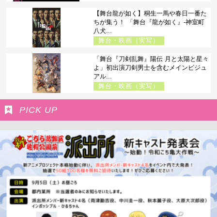
【舞台龍が如く】桐生一馬や春日一番た
ちが集う！ 「舞台『龍が如く』-神室町
八犬...
舞台・映画（実写）
「舞台『刀剣乱舞』陽伝 月と太陽と星々
よ」初出演刀剣男士を含むメインビジュ
アル...
舞台・映画（実写）
PICK UP