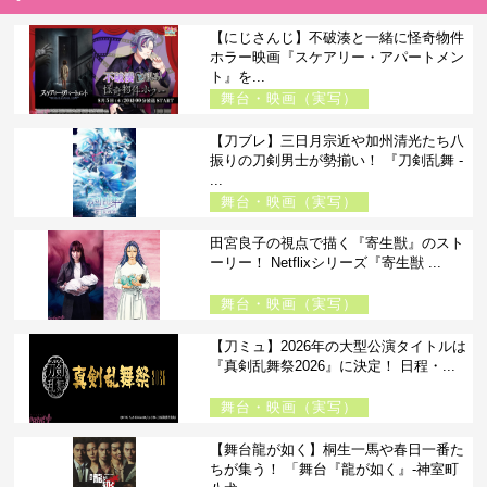
【にじさんじ】不破湊と一緒に怪奇物件
ホラー映画『スケアリー・アパートメン
ト』を...
舞台・映画（実写）
【刀ブレ】三日月宗近や加州清光たち八
振りの刀剣男士が勢揃い！ 『刀剣乱舞 -
...
舞台・映画（実写）
田宮良子の視点で描く『寄生獣』のスト
ーリー！ Netflixシリーズ『寄生獣 ...
舞台・映画（実写）
【刀ミュ】2026年の大型公演タイトルは
『真剣乱舞祭2026』に決定！ 日程・...
舞台・映画（実写）
【舞台龍が如く】桐生一馬や春日一番た
ちが集う！ 「舞台『龍が如く』-神室町