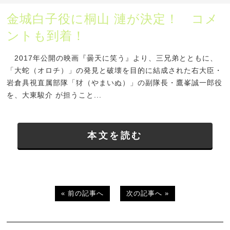
金城白子役に桐山 漣が決定！ コメ
ントも到着！
2017年公開の映画『曇天に笑う』より、三兄弟とともに、
「大蛇（オロチ）」の発見と破壊を目的に結成された右大臣・
岩倉具視直属部隊「犲（やまいぬ）」の副隊長・鷹峯誠一郎役
を、大東駿介 が担うこと...
本文を読む
« 前の記事へ
次の記事へ »