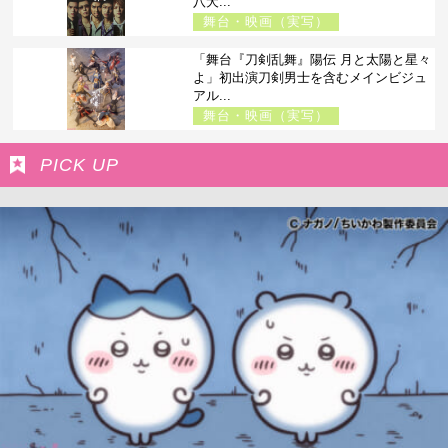
八犬...
舞台・映画（実写）
「舞台『刀剣乱舞』陽伝 月と太陽と星々
よ」初出演刀剣男士を含むメインビジュ
アル...
舞台・映画（実写）
PICK UP