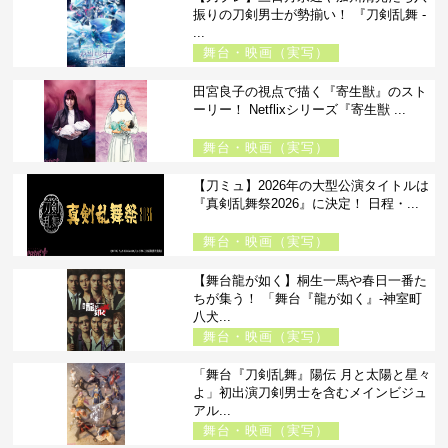
振りの刀剣男士が勢揃い！ 『刀剣乱舞 -
...
舞台・映画（実写）
田宮良子の視点で描く『寄生獣』のスト
ーリー！ Netflixシリーズ『寄生獣 ...
舞台・映画（実写）
【刀ミュ】2026年の大型公演タイトルは
『真剣乱舞祭2026』に決定！ 日程・...
舞台・映画（実写）
【舞台龍が如く】桐生一馬や春日一番た
ちが集う！ 「舞台『龍が如く』-神室町
八犬...
舞台・映画（実写）
「舞台『刀剣乱舞』陽伝 月と太陽と星々
よ」初出演刀剣男士を含むメインビジュ
アル...
舞台・映画（実写）