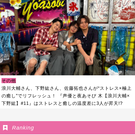
その他
浪川大輔さん、下野紘さん、佐藤拓也さんが“ストレス×極上
の癒し”でリフレッシュ！ 『声優と夜あそび 木【浪川大輔×
下野紘】#11』はストレスと癒しの温度差に3人が昇天!?
Ranking