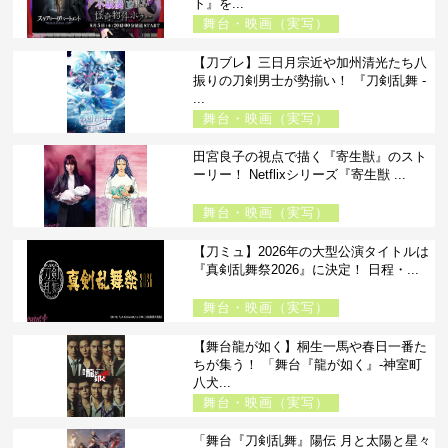
ト』を...
舞台・映画（実写）
【刀ブレ】三日月宗近や加州清光たち八
振りの刀剣男士が勢揃い！ 『刀剣乱舞 -
...
舞台・映画（実写）
田宮良子の視点で描く『寄生獣』のスト
ーリー！ Netflixシリーズ『寄生獣 ...
舞台・映画（実写）
【刀ミュ】2026年の大型公演タイトルは
『真剣乱舞祭2026』に決定！ 日程・...
舞台・映画（実写）
【舞台龍が如く】桐生一馬や春日一番た
ちが集う！ 「舞台『龍が如く』-神室町
八犬...
舞台・映画（実写）
「舞台『刀剣乱舞』陽伝 月と太陽と星々