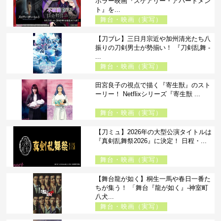
ホラー映画『スケアリー・アパートメン
ト』を...
舞台・映画（実写）
【刀ブレ】三日月宗近や加州清光たち八
振りの刀剣男士が勢揃い！ 『刀剣乱舞 -
...
舞台・映画（実写）
田宮良子の視点で描く『寄生獣』のスト
ーリー！ Netflixシリーズ『寄生獣 ...
舞台・映画（実写）
【刀ミュ】2026年の大型公演タイトルは
『真剣乱舞祭2026』に決定！ 日程・...
舞台・映画（実写）
【舞台龍が如く】桐生一馬や春日一番た
ちが集う！ 「舞台『龍が如く』-神室町
八犬...
舞台・映画（実写）