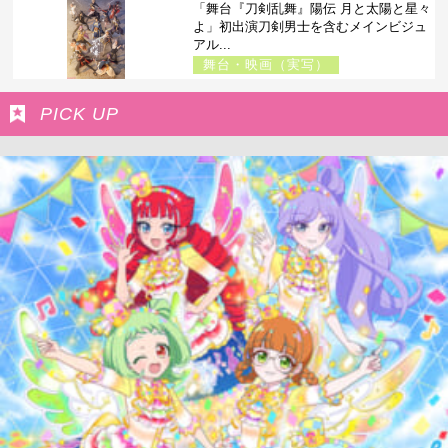
「舞台『刀剣乱舞』陽伝 月と太陽と星々
よ」初出演刀剣男士を含むメインビジュ
アル...
舞台・映画（実写）
PICK UP