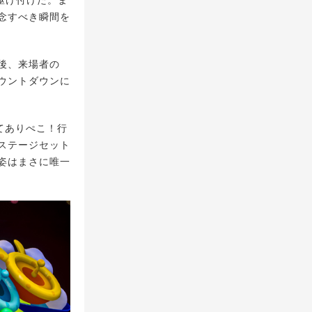
駆け付けた。ま
念すべき瞬間を
後、来場者の
ウントダウンに
てありぺこ！行
ステージセット
姿はまさに唯一