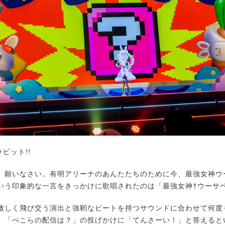
ラビット!!
。願いなさい。有明アリーナのあんたたちのために今、最強女神ウ
いう印象的な一言をきっかけに歌唱されたのは「最強女神†ウーサ
しく飛び交う演出と強靭なビートを持つサウンドに合わせて何度
、「ぺこらの配信は？」の投げかけに「てんさーい！」と答えると