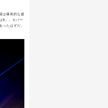
場は爆発的な盛
はB」。カバー
あったはずだ。