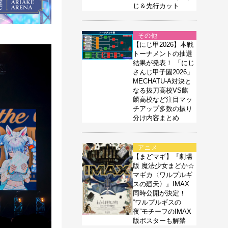
じ＆先行カット
その他
【にじ甲2026】本戦
トーナメントの抽選
結果が発表！ 「にじ
さんじ甲子園2026」
MECHATU-A対決と
なる抜刀高校VS麒
麟高校など注目マッ
チアップ多数の振り
分け内容まとめ
アニメ
【まどマギ】『劇場
版 魔法少女まどか☆
マギカ〈ワルプルギ
スの廻天〉』IMAX
同時公開が決定！
“ワルプルギスの
夜”モチーフのIMAX
版ポスターも解禁