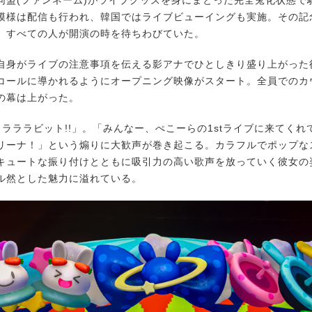
同盟(ファンネーム)がライブグッズを身にまとった完全兎化状態で
模様は配信も行われ、韓国ではライブビューイングも実施。その記
、すべての人が開演の時を待ちわびていた。
身がライブの注意事項を伝える影アナでひとしきり盛り上がった
コールに導かれるようにオープニング映像がスタート。全員でのカ
の幕は上がった。
ラララビット!!」。「みんなー、ぺこーらの1stライブに来てくれ
リーナ！」という煽りに大歓声が巻き起こる。カラフルでポップな
キュートな振り付けとともに吸引力の高い歌声を放っていく彼女の
ル然とした魅力に溢れている。