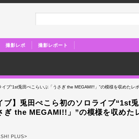
撮影レポ
撮影レポート
“1st兎田ぺこらいぶ「うさぎ the MEGAMI!!」”の模様を収めた
イブ】兎田ぺこら初のソロライブ“1st
ぎ the MEGAMI!!」”の模様を収め
ASH! PLUS>