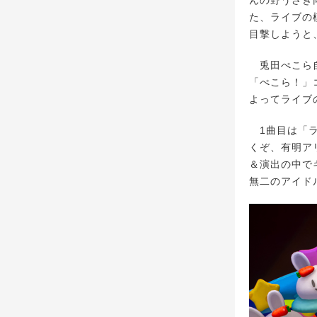
んの野うさぎ
た、ライブの
目撃しようと
兎田ぺこら自
「ぺこら！」
よってライブ
1曲目は「ラ
くぞ、有明ア
＆演出の中で
無二のアイド