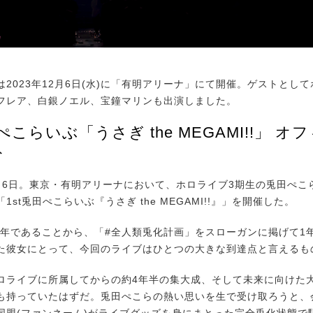
2023年12月6日(水)に「有明アリーナ」にて開催。ゲストとして
フレア、白銀ノエル、宝鐘マリンも出演しました。
田ぺこらいぶ「うさぎ the MEGAMI!!」 
ト
2月6日。東京・有明アリーナにおいて、ホロライブ3期生の兎田ぺこ
1st兎田ぺこらいぶ『うさぎ the MEGAMI!!』」を開催した。
兎年であることから、「#全人類兎化計画」をスローガンに掲げて1
た彼女にとって、今回のライブはひとつの大きな到達点と言えるも
ライブに所属してからの約4年半の集大成、そして未来に向けた
も持っていたはずだ。兎田ぺこらの熱い思いを生で受け取ろうと、