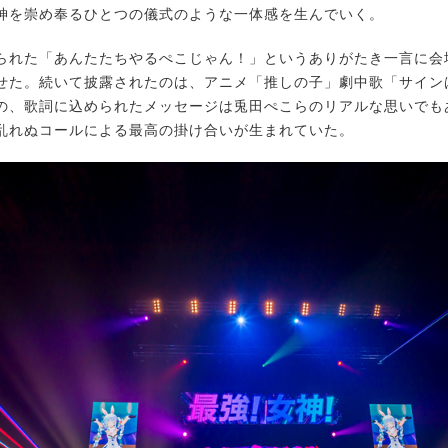
神を崇め奉るひとつの儀式のような一体感を生んでいく。
れた「あんたたちやるぺこじゃん！」というありがたき一言に会
せた。続いて披露されたのは、アニメ「推しの子」劇中歌「サイン
の、歌詞に込められたメッセージは兎田ぺこらのリアルな思いでも
乱れぬコールによる最高の掛け合いが生まれていた。