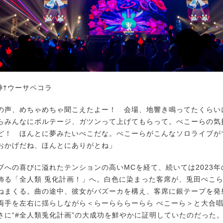
神†ウーサペコラ
の声、めちゃめちゃ聞こえたよー！ 会場、地響き鳴ってたくらい
らみんなにボルテージ、ガツンって上げてもらって。ぺこーらの気
ど！ ほんとに夢みたいぺこだな。ぺこーらがこんなソロライブが
おかげだね、ほんとにありがとね」
への喜びに溢れたテンションの高いMCを経て、続いては2023年
飾る「全人類 兎化計画！」へ。白色に染まった客席が、兎田ぺこ
ねまくる。曲の途中、彼女がバズーカを構え、客席に銀テープを発
両手を左右に揺らしながら＜らーらららーらら ぺこーら＞と大合
さに“#全人類兎化計画”の大成功を鮮やかに証明していたのだった