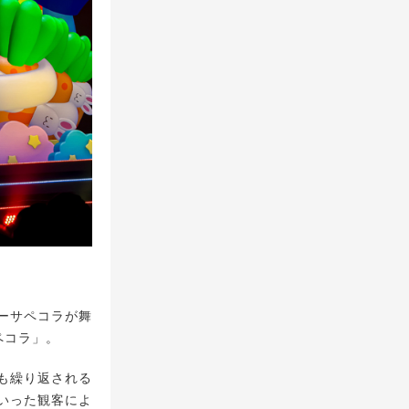
ーサペコラが舞
ペコラ」。
も繰り返される
いった観客によ