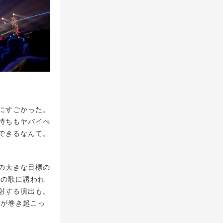
にすごかった。
持ちもヤバイぺ
できるなんて。
の大きな目標の
らの歌に誘われ
射する演出も。
唱が巻き起こっ
。