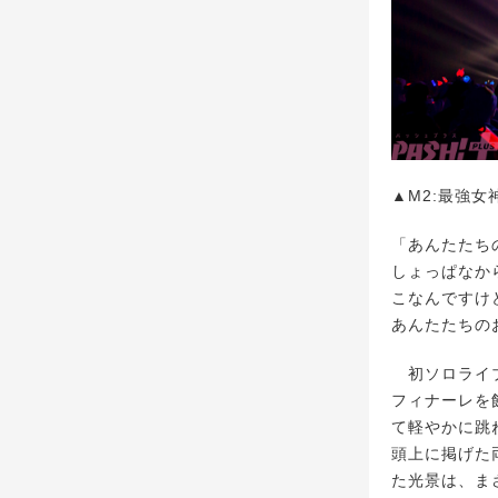
▲M2:最強女
「あんたたち
しょっぱなか
こなんですけ
あんたたちの
初ソロライブ
フィナーレを
て軽やかに跳
頭上に掲げた
た光景は、ま