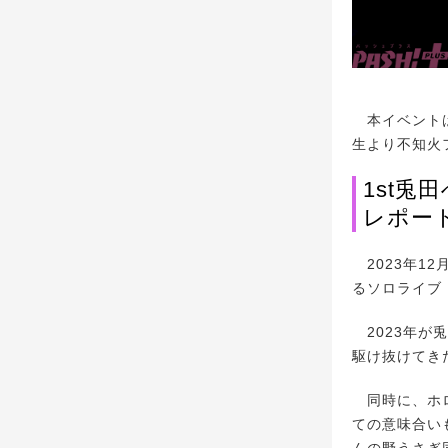
本イベントは
生より不知火
1st兎
レポー
2023年1
るソロライブ「
2023年が
駆け抜けてき
同時に、ホロ
ての意味合い