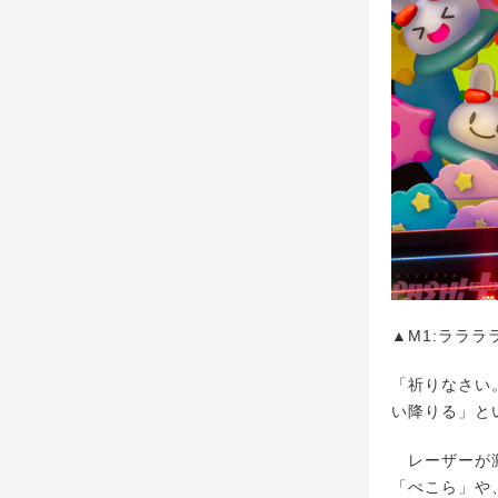
▲M1:ラララ
「祈りなさい
い降りる」と
レーザーが激
「ぺこら」や