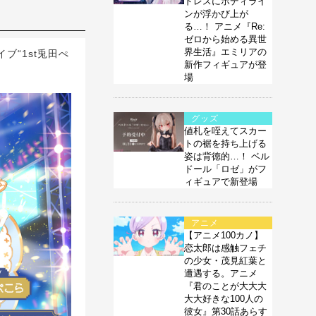
ドレスにボディライ
ンが浮かび上が
る…！ アニメ『Re:
ゼロから始める異世
界生活』エミリアの
ブ“1st兎田ぺ
新作フィギュアが登
場
グッズ
値札を咥えてスカー
トの裾を持ち上げる
姿は背徳的…！ ベル
ドール「ロゼ」がフ
ィギュアで新登場
アニメ
【アニメ100カノ】
恋太郎は感触フェチ
の少女・茂見紅葉と
遭遇する。アニメ
『君のことが大大大
大大好きな100人の
彼女』第30話あらす