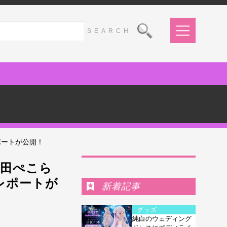
レポートが公開！
Ranking
兎田ぺこら
たレポートが
新着記事
グッズ
純白のウェディング