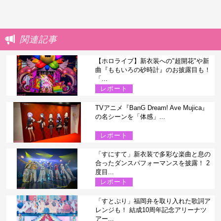
関連記事
【ホロライブ】新衣装への"超開花"や新
曲『ももいろの砂時計』のお披露目も！
「...
レポート
TVアニメ『BanG Dream! Ave Mujica』
の名シーンを「体感」...
レポート
「すにすて」新衣装で多彩な楽曲と息の
合ったダンスパフォーマンスを披露！ 2
度目...
レポート
「すとぷり」福岡弁を取り入れた歌詞ア
レンジも！ 結成10周年記念アリーナツ
アー...