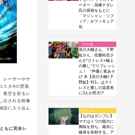
ーター・高峰ナダレ
氏の原画をもとに
「マジシャン・ソフ
ィア」がフィギュア
化
その他
浪川大輔さん、下野
紘さん、佐藤拓也さ
んが“ストレス×極上
の癒し”でリフレッシ
ュ！ 『声優と夜あそ
び 木【浪川大輔×下
、レーザーやサ
野紘】#11』はスト
コスタ®の壁面
レスと癒しの温度差
に3人が昇天!?
。夜空を彩るレ
し出される映像
物語に入り込ん
アニメ
【なのはガンブレ】
マナはトワの能力に
興味を持ち、蔵木に
ともに完全レ
確保を依頼する。ア