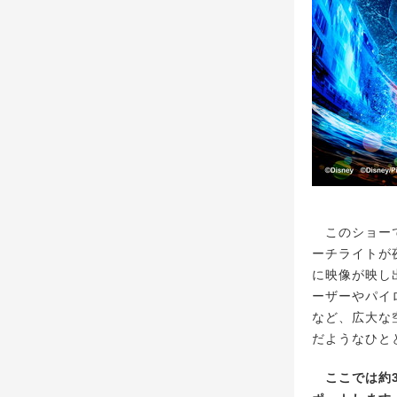
このショーで
ーチライトが
に映像が映し
ーザーやパイ
など、広大な
だようなひと
ここでは約3