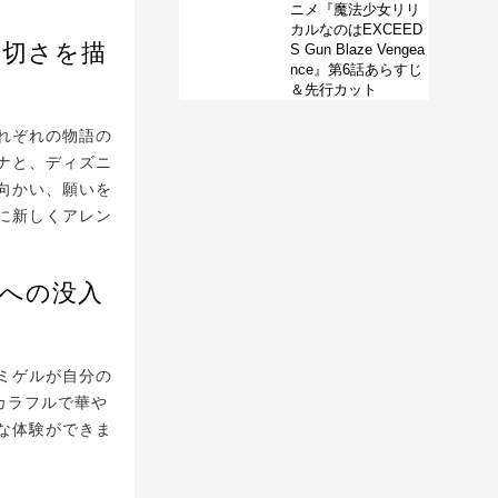
ニメ『魔法少女リリ
カルなのはEXCEED
大切さを描
S Gun Blaze Vengea
nce』第6話あらすじ
＆先行カット
れぞれの物語の
ナと、ディズニ
向かい、願いを
に新しくアレン
語への没入
ミゲルが自分の
カラフルで華や
な体験ができま