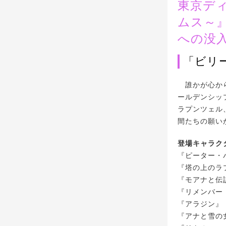
東京デ
ムス～
への没
「ビリ
誰かが心から
ールデンシッ
ラプンツェル
間たちの願い
登場キャラク
『ピーター・
『塔の上のラ
『モアナと伝
『リメンバー
『アラジン』
『アナと雪の