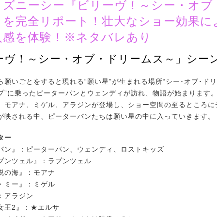
ィズニーシー『ビリーヴ！～シー・オブ
』を完全リポート！壮大なショー効果に
入感を体験！※ネタバレあり
ーヴ！～シー・オブ・ドリームス～」シーン
願いごとをすると現れる“願い星”が生まれる場所“シー･オブ･ドリ
プ”に乗ったピーターパンとウェンディが訪れ、物語が始まります
、モアナ、ミゲル、アラジンが登場し、ショー空間の至るところに
が映される中、ピーターパンたちは願い星の中に入っていきます。
ター
パン』：ピーターパン、ウェンディ、ロストキッズ
プンツェル』：ラプンツェル
説の海』：モアナ
・ミー』：ミゲル
：アラジン
女王2』：★エルサ