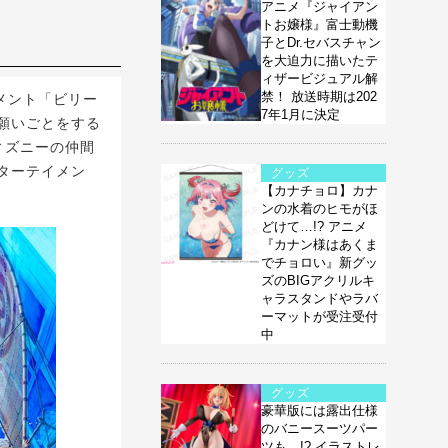
アニメ『ジャイアン
トお嬢様』富士動機
子とDr.セバスチャン
を大迫力に描いたテ
ィザービジュアル解
禁！ 放送時期は202
メント「ビリー
7年1月に決定
願いごとをする
ィズニーの仲間
ターテイメン
グッズ
【カナチョロ】カナ
ンの水着のヒモがほ
どけて…!? アニメ
『カナン様はあくま
でチョロい』新グッ
ズのBIGアクリルキ
ャラスタンドやラバ
ーマットが受注受付
中
グッズ
豪華版には露出仕様
のバニースーツパー
ツも…!? イラストレ