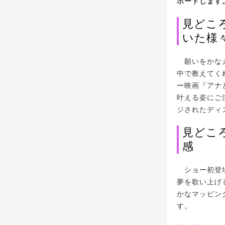
ポートします
見どこ
いた様
願いをかなえ
中で教えてく
ー映画『アナ
叶える姿にご
ジされたディ
見どこ
感
ショー初登場
夢を歌い上げ
かなマッピン
す。