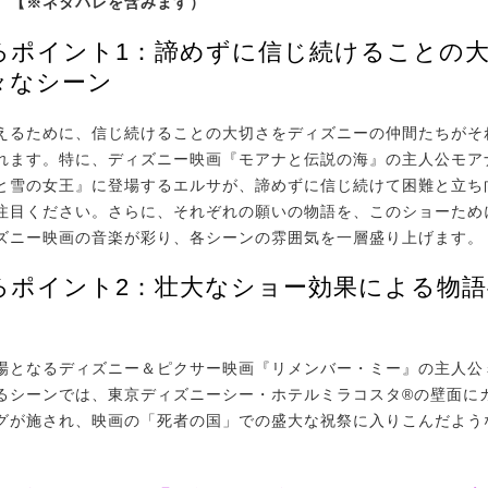
。【※ネタバレを含みます）
ろポイント1：諦めずに信じ続けることの
々なシーン
るために、信じ続けることの大切さをディズニーの仲間たちがそ
れます。特に、ディズニー映画『モアナと伝説の海』の主人公モア
と雪の女王』に登場するエルサが、諦めずに信じ続けて困難と立ち
注目ください。さらに、それぞれの願いの物語を、このショーため
ズニー映画の音楽が彩り、各シーンの雰囲気を一層盛り上げます。
ろポイント2：壮大なショー効果による物
となるディズニー＆ピクサー映画『リメンバー・ミー』の主人公
るシーンでは、東京ディズニーシー・ホテルミラコスタ®の壁面に
グが施され、映画の「死者の国」での盛大な祝祭に入りこんだよう