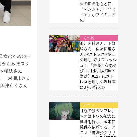
氏の原画をもとに
「マジシャン・ソフ
ィア」がフィギュア
化
その他
浪川大輔さん、下野
紘さん、佐藤拓也さ
んが“ストレス×極上
た乙女のための一
の癒し”でリフレッシ
1月から放送スタ
ュ！ 『声優と夜あそ
び 木【浪川大輔×下
鈴木崚汰さん
野紘】#11』はスト
）、村瀬歩さん
レスと癒しの温度差
、興津和幸さん
に3人が昇天!?
アニメ
【なのはガンブレ】
マナはトワの能力に
興味を持ち、蔵木に
確保を依頼する。ア
ニメ『魔法少女リリ