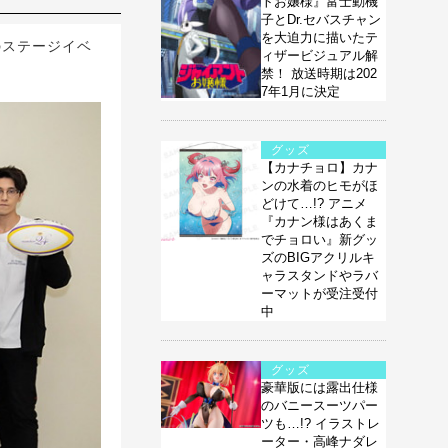
トお嬢様』富士動機
子とDr.セバスチャン
を大迫力に描いたテ
のステージイベ
ィザービジュアル解
禁！ 放送時期は202
7年1月に決定
グッズ
【カナチョロ】カナ
ンの水着のヒモがほ
どけて…!? アニメ
『カナン様はあくま
でチョロい』新グッ
ズのBIGアクリルキ
ャラスタンドやラバ
ーマットが受注受付
中
グッズ
豪華版には露出仕様
のバニースーツパー
ツも…!? イラストレ
ーター・高峰ナダレ