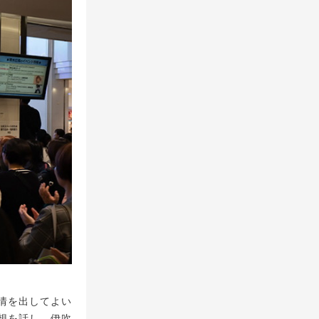
情を出してよい
想を話し、伊吹