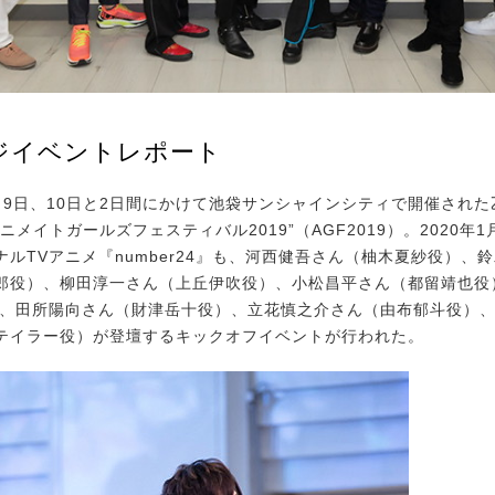
ジイベントレポート
1月9日、10日と2日間にかけて池袋サンシャインシティで開催され
ニメイトガールズフェスティバル2019”（AGF2019）。2020年
ナルTVアニメ『number24』も、河西健吾さん（柚木夏紗役）、
郎役）、柳田淳一さん（上丘伊吹役）、小松昌平さん（都留靖也役
）、田所陽向さん（財津岳十役）、立花慎之介さん（由布郁斗役）
テイラー役）が登壇するキックオフイベントが行われた。