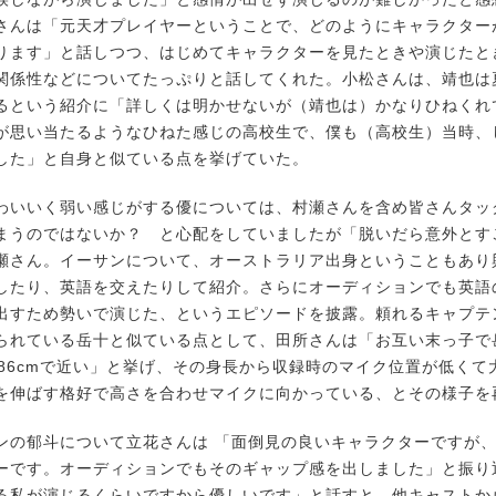
さんは「元天才プレイヤーということで、どのようにキャラクター
ります」と話しつつ、はじめてキャラクターを見たときや演じたと
関係性などについてたっぷりと話してくれた。小松さんは、靖也は
るという紹介に「詳しくは明かせないが（靖也は）かなりひねくれ
が思い当たるようなひねた感じの高校生で、僕も（高校生）当時、
した」と自身と似ている点を挙げていた。
いいく弱い感じがする優については、村瀬さんを含め皆さんタッ
まうのではないか？ と心配をしていましたが「脱いだら意外とす
瀬さん。イーサンについて、オーストラリア出身ということもあり
したり、英語を交えたりして紹介。さらにオーディションでも英語
出すため勢いで演じた、というエピソードを披露。頼れるキャプテ
られている岳十と似ている点として、田所さんは「お互い末っ子で
は186cmで近い」と挙げ、その身長から収録時のマイク位置が低く
を伸ばす格好で高さを合わせマイクに向かっている、とその様子を
の郁斗について立花さんは 「面倒見の良いキャラクターですが
ーです。オーディションでもそのギャップ感を出しました」と振り
る私が演じるくらいですから優しいです」と話すと、他キャストか