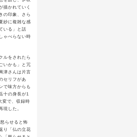
が描かれていく
きの印象、さら
夏紗に複雑な感
ている」と話
しゃべらない時
クルをされたら
ごいかも」と冗
興津さんは片言
のセリフがあ
ンで味方からも
岳十の身長が1
て大変で、収録時
再現した。
、怒らせると怖
返り「仏の立花
ら「怒らせると