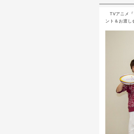
TVアニメ『n
ント＆お渡し