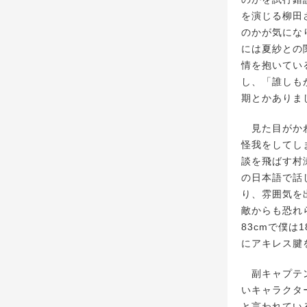
を演じる柳田
のかが気にな
には夏紗との
情を抱いてい
し、「誰しも
期とかありま
見た目がかわ
怪我をしてし
談を飛ばす村
の日本語で話
り、雰囲気を
敵からも恐れ
83cmで僕
にアキレス腱
副キャプテン
いキャラクタ
と言われてい