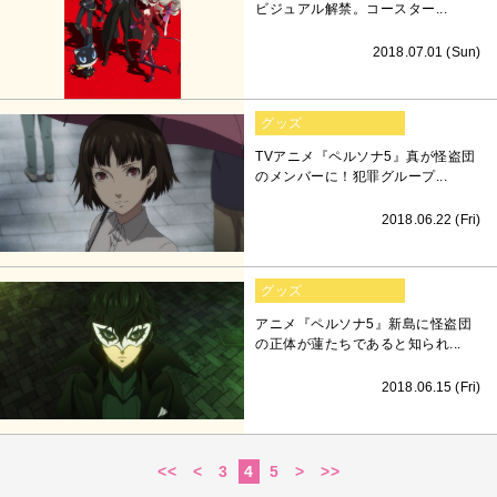
ビジュアル解禁。コースター...
2018.07.01 (Sun)
グッズ
TVアニメ『ペルソナ5』真が怪盗団
のメンバーに！犯罪グループ...
2018.06.22 (Fri)
グッズ
アニメ『ペルソナ5』新島に怪盗団
の正体が蓮たちであると知られ...
2018.06.15 (Fri)
<<
<
3
4
5
>
>>