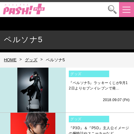
ペルソナ5
>
>
HOME
グッズ
ペルソナ5
グッズ
『ペルソナ5』ラッキーくじが9月1
2日よりセブンイレブンで発...
2018.09.07 (Fri)
グッズ
『P3D』＆『P5D』主人公イメージ
の腕時計やスニーカーなど...