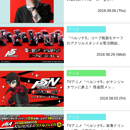
2018.09.06 (Thu)
グッズ
『ペルソナ5』コープ画面モチーフ
のアクリルスタンドが受注開始...
2018.08.29 (Wed)
グッズ
TVアニメ『ペルソナ5』がナンジャ
タウンに参上！ 怪盗団メン...
2018.08.03 (Fri)
グッズ
TVアニメ『ペルソナ5』栄養ドリン