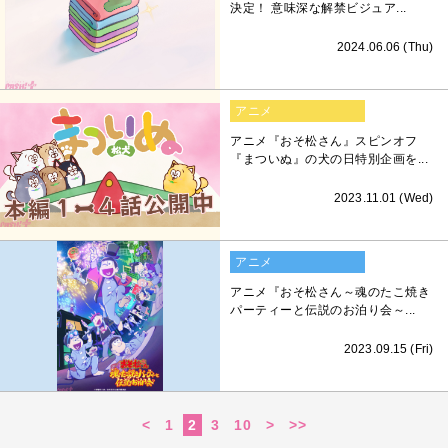
決定！ 意味深な解禁ビジュア...
2024.06.06 (Thu)
アニメ
アニメ『おそ松さん』スピンオフ
『まついぬ』の犬の日特別企画を...
2023.11.01 (Wed)
アニメ
アニメ『おそ松さん～魂のたこ焼き
パーティーと伝説のお泊り会～...
2023.09.15 (Fri)
<
1
2
3
10
>
>>