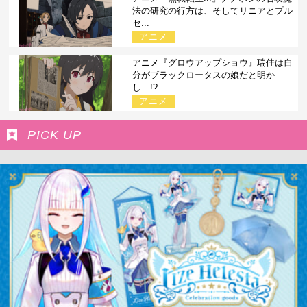
法の研究の行方は、そしてリニアとプル
セ...
アニメ
アニメ『グロウアップショウ』瑞佳は自
分がブラックロータスの娘だと明か
し…!? ...
アニメ
PICK UP