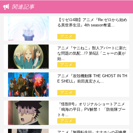
関連記事
【リゼロ4期】アニメ『Re:ゼロから始め
る異世界生活』4th season奪還...
アニメ
アニメ『ヤニねこ』獣人アパートに新た
な問題の気配…!? 第6話「ニャーの夏が
始...
アニメ
アニメ『攻殻機動隊 THE GHOST IN TH
E SHELL』前田真宏さん...
アニメ
『怪獣8号』オリジナルショートアニメ
「鳴海の平日」PV解禁！ 「防衛隊ブー
トキ...
アニメ
アニメ『無職転生III』ナナホシの召喚魔