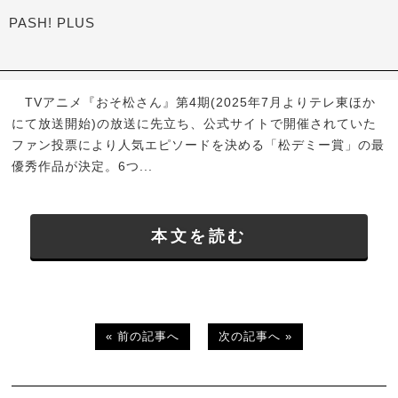
PASH! PLUS
TVアニメ『おそ松さん』第4期(2025年7月よりテレ東ほか
にて放送開始)の放送に先立ち、公式サイトで開催されていた
ファン投票により人気エピソードを決める「松デミー賞」の最
優秀作品が決定。6つ...
本文を読む
« 前の記事へ
次の記事へ »