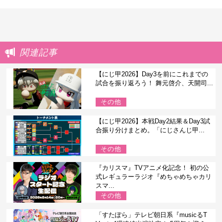
関連記事
【にじ甲2026】Day3を前にこれまでの
試合を振り返ろう！ 舞元啓介、天開司...
その他
【にじ甲2026】本戦Day2結果＆Day3試
合振り分けまとめ。「にじさんじ甲...
その他
『カリスマ』TVアニメ化記念！ 初の公
式レギュラーラジオ『めちゃめちゃカリ
スマ...
その他
「すたぽら」テレビ朝日系『musicるT