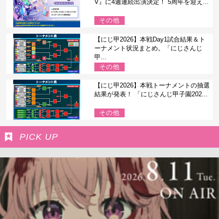
V』に4週連続出演決定！ 5周年を迎え...
その他
【にじ甲2026】本戦Day1試合結果＆ト
ーナメント状況まとめ。「にじさんじ
甲...
その他
【にじ甲2026】本戦トーナメントの抽選
結果が発表！ 「にじさんじ甲子園202...
その他
PICK UP