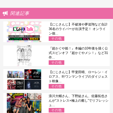
関連記事
【にじさんじ】不破湊や夢追翔など合計
36名のライバーが出演予定！ オンライ
ン個...
その他
『超かぐや姫！』本編の10年後を描く公
式スピンオフ『超かぐやメシ！』など31
作...
その他
【にじさんじ】甲斐田晴、ローレン・イ
ロアス、叶ワンマンライブのダイジェス
ト映像...
その他
浪川大輔さん、下野紘さん、佐藤拓也さ
んが“ストレス×極上の癒し”でリフレッシ
ュ...
その他