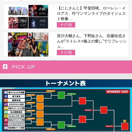
【にじさんじ】甲斐田晴、ローレン・イ
ロアス、叶ワンマンライブのダイジェス
ト映像...
その他
浪川大輔さん、下野紘さん、佐藤拓也さ
んが“ストレス×極上の癒し”でリフレッシ
ュ...
その他
PICK UP