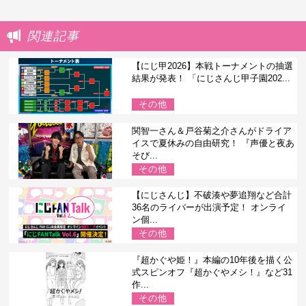
関連記事
【にじ甲2026】本戦トーナメントの抽選
結果が発表！ 「にじさんじ甲子園202...
その他
関智一さん＆戸谷菊之介さんがドライア
イスで夏休みの自由研究！ 『声優と夜あ
そび...
その他
【にじさんじ】不破湊や夢追翔など合計
36名のライバーが出演予定！ オンライ
ン個...
その他
『超かぐや姫！』本編の10年後を描く公
式スピンオフ『超かぐやメシ！』など31
作...
その他