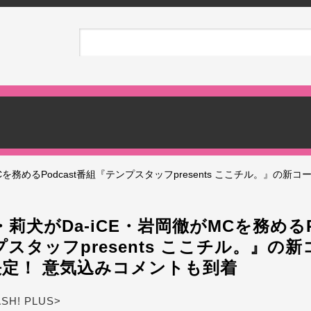
を務めるPodcast番組『テンプスタッフpresents ここチル。』の新
莉犬がDa-iCE・岩岡徹がMCを務めるPo
スタッフpresents ここチル。』の
決定！ 意気込みコメントも到着
ASH! PLUS>