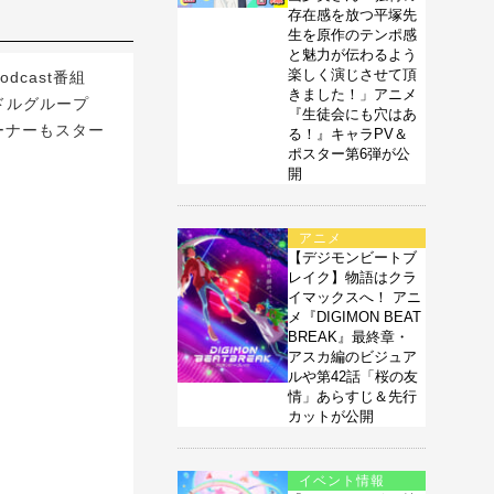
存在感を放つ平塚先
生を原作のテンポ感
と魅力が伝わるよう
楽しく演じさせて頂
cast番組
きました！」アニメ
イドルグループ
『生徒会にも穴はあ
ーナーもスター
る！』キャラPV＆
ポスター第6弾が公
開
アニメ
【デジモンビートブ
レイク】物語はクラ
イマックスへ！ アニ
メ『DIGIMON BEAT
BREAK』最終章・
アスカ編のビジュア
ルや第42話「桜の友
情」あらすじ＆先行
カットが公開
イベント情報