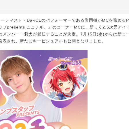
ティスト・Da-iCEのパフォーマーである岩岡徹がMCを務めるPod
フpresents ここチル。』のコーナーMCに、新しく2.5次元ア
のメンバー・莉犬が就任することが決定。7月15日(水)からは新コ
発表され、新たにキービジュアルも公開となりました。