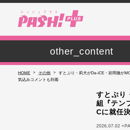
other_content
>
>
HOME
その他
すとぷり・莉犬がDa-iCE・岩岡徹がMC
気込みコメントも到着
すとぷり・
組『テンプ
Cに就任
2026.07.02 <P