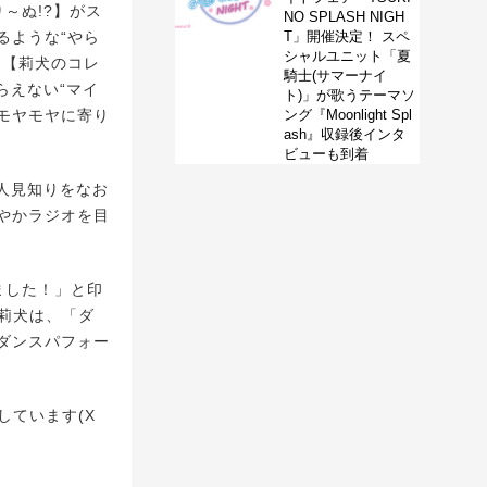
～ぬ!?】がス
NO SPLASH NIGH
るような“やら
T」開催決定！ スペ
シャルユニット「夏
。【莉犬のコレ
騎士(サマーナイ
らえない“マイ
ト)」が歌うテーマソ
のモヤモヤに寄り
ング『Moonlight Spl
ash』収録後インタ
ビューも到着
人見知りをなお
やかラジオを目
ました！」と印
た莉犬は、「ダ
ダンスパフォー
ています(X