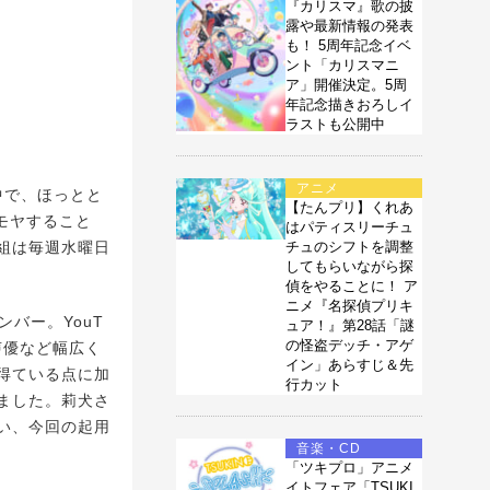
『カリスマ』歌の披
露や最新情報の発表
も！ 5周年記念イベ
ント「カリスマニ
ア」開催決定。5周
年記念描きおろしイ
ラストも公開中
アニメ
中で、ほっとと
【たんプリ】くれあ
ヤモヤすること
はパティスリーチュ
組は毎週水曜日
チュのシフトを調整
してもらいながら探
偵をやることに！ ア
ニメ『名探偵プリキ
バー。YouT
ュア！』第28話「謎
の怪盗デッチ・アゲ
声優など幅広く
イン」あらすじ＆先
得ている点に加
行カット
ました。莉犬さ
い、今回の起用
音楽・CD
「ツキプロ」アニメ
イトフェア「TSUKI