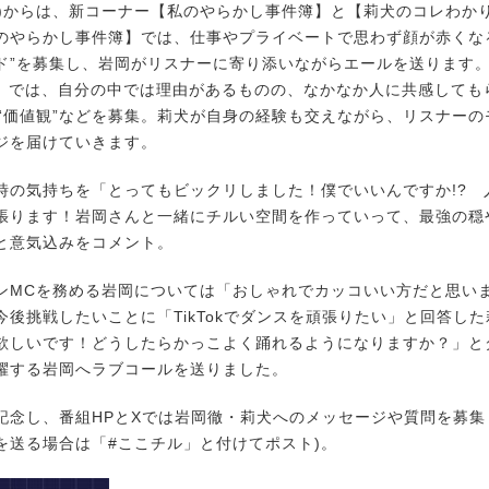
水)からは、新コーナー【私のやらかし事件簿】と【莉犬のコレわかり
のやらかし事件簿】では、仕事やプライベートで思わず顔が赤くな
ド”を募集し、岩岡がリスナーに寄り添いながらエールを送ります
?】では、自分の中では理由があるものの、なかなか人に共感しても
セ”“価値観”などを募集。莉犬が自身の経験も交えながら、リスナー
ジを届けていきます。
の気持ちを「とってもビックリしました！僕でいいんですか!? 
張ります！岩岡さんと一緒にチルい空間を作っていって、最強の穏
と意気込みをコメント。
MCを務める岩岡については「おしゃれでカッコいい方だと思い
今後挑戦したいことに「TikTokでダンスを頑張りたい」と回答し
欲しいです！どうしたらかっこよく踊れるようになりますか？」と
躍する岩岡へラブコールを送りました。
念し、番組HPとXでは岩岡徹・莉犬へのメッセージや質問を募集し
を送る場合は「#ここチル」と付けてポスト)。