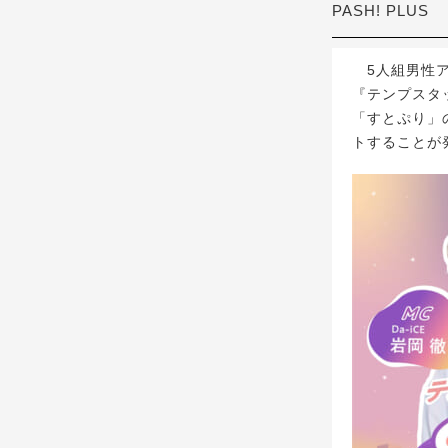
PASH! PLUS
5人組男性アー
『テンプスタッ
「すとぷり」
トすることが