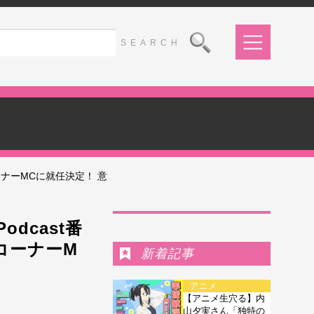
コーナーMCに就任決定！ 意
Ranking
dcast番
新コーナーM
新着記事
アニメ
【アニメ生穴る】内
山夕実さん「独特の