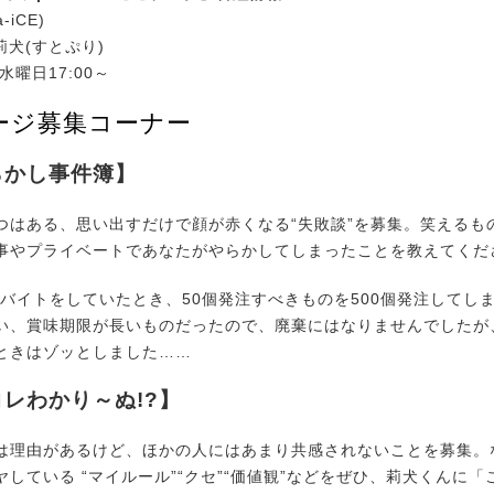
-iCE)
莉犬(すとぷり)
水曜日17:00～
ージ募集コーナー
らかし事件簿】
はある、思い出すだけで顔が赤くなる“失敗談”を募集。笑えるも
事やプライベートであなたがやらかしてしまったことを教えてくだ
でバイトをしていたとき、50個発注すべきものを500個発注してし
い、賞味期限が長いものだったので、廃棄にはなりませんでしたが
ときはゾッとしました……
レわかり～ぬ!?】
理由があるけど、ほかの人にはあまり共感されないことを募集。
している “マイルール”“クセ”“価値観”などをぜひ、莉犬くんに「