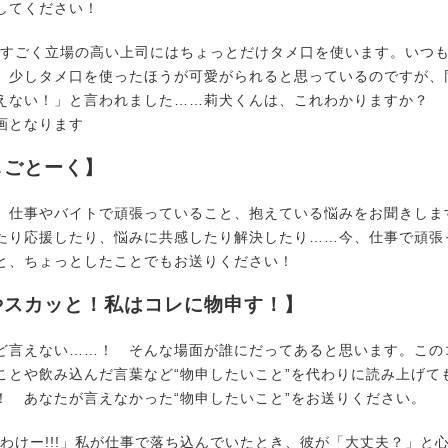
してください！
ですごく立場の高い上司にはちょっとだけタメ口を使います。いつ
、少しタメ口を使ったほうが可愛がられると思っているのですが、
えない！」と言われました……莉犬くんは、これわかりますか？
画となります
しごとーく】
仕事やバイトで頑張っていること、抱えている悩みをお聞きしま
たり応援したり、悩みに共感したり解決したり……今、仕事で頑張
と、ちょっとしたことでもお送りください！
やスカッと！私はコレに物申す！】
言えない……！ そんな場面が誰にだってあると思います。この
ことや飲み込んだ言葉など“物申したいこと”を代わりに読み上げて
！ あなたが言えなかった“物申したいこと”をお送りください。
なわけー!!!」私が仕事で落ち込んでいたとき、彼が「大丈夫？」と