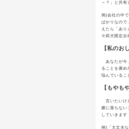
～？」と共有
例)会社の中
ばかりなので
えたら「あり
※莉犬限定企
【私のお
あなたが今、
ることを褒め
悩んでいるこ
【もやも
言いたいけど
腑に落ちない
していきます
例)「大丈夫