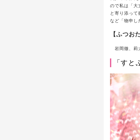
ので私は「大
と寄り添って
など「物申し
【ふつおた
岩岡徹、莉犬
「すと