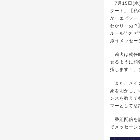
7月15日(
タート。【私
かしエピソー
わかり～ぬ!
ルール”“ク
添うメッセー
莉犬は就任時
せるように頑
指します！」
また、メイン
象を明かし、
ンスを教えて
マーとして活
番組配信を記
でメッセージ