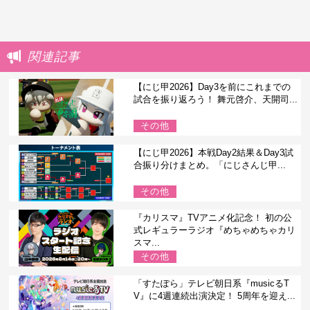
関連記事
【にじ甲2026】Day3を前にこれまでの
試合を振り返ろう！ 舞元啓介、天開司...
その他
【にじ甲2026】本戦Day2結果＆Day3試
合振り分けまとめ。「にじさんじ甲...
その他
『カリスマ』TVアニメ化記念！ 初の公
式レギュラーラジオ『めちゃめちゃカリ
スマ...
その他
「すたぽら」テレビ朝日系『musicるT
V』に4週連続出演決定！ 5周年を迎え...