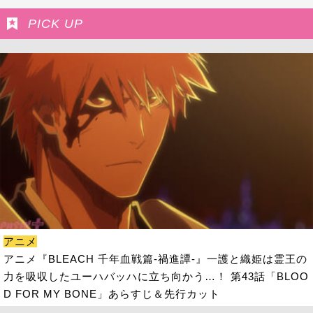
PICK UP
アニメ
アニメ『BLEACH 千年血戦篇-禍進譚-』一護と織姫は霊王の
力を吸収したユーハバッハに立ち向かう…！ 第43話「BLOO
D FOR MY BONE」あらすじ＆先行カット