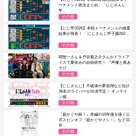
ーナメント状況まとめ。「にじさんじ
甲...
その他
【にじ甲2026】本戦トーナメントの抽選
結果が発表！ 「にじさんじ甲子園202...
その他
関智一さん＆戸谷菊之介さんがドライア
イスで夏休みの自由研究！ 『声優と夜あ
そび...
その他
【にじさんじ】不破湊や夢追翔など合計
36名のライバーが出演予定！ オンライ
ン個...
その他
『超かぐや姫！』本編の10年後を描く公
式スピンオフ『超かぐやメシ！』など31
作...
その他