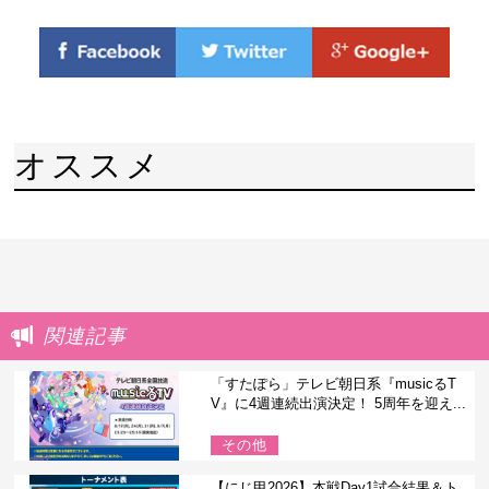
オススメ
関連記事
「すたぽら」テレビ朝日系『musicるT
V』に4週連続出演決定！ 5周年を迎え...
その他
【にじ甲2026】本戦Day1試合結果＆ト