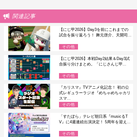
関連記事
【にじ甲2026】Day3を前にこれまでの
試合を振り返ろう！ 舞元啓介、天開司...
その他
【にじ甲2026】本戦Day2結果＆Day3試
合振り分けまとめ。「にじさんじ甲...
その他
『カリスマ』TVアニメ化記念！ 初の公
式レギュラーラジオ『めちゃめちゃカリ
スマ...
その他
「すたぽら」テレビ朝日系『musicるT
V』に4週連続出演決定！ 5周年を迎え...
その他