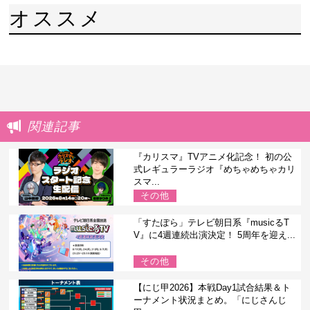
オススメ
関連記事
『カリスマ』TVアニメ化記念！ 初の公
式レギュラーラジオ『めちゃめちゃカリ
スマ...
その他
「すたぽら」テレビ朝日系『musicるT
V』に4週連続出演決定！ 5周年を迎え...
その他
【にじ甲2026】本戦Day1試合結果＆ト
ーナメント状況まとめ。「にじさんじ