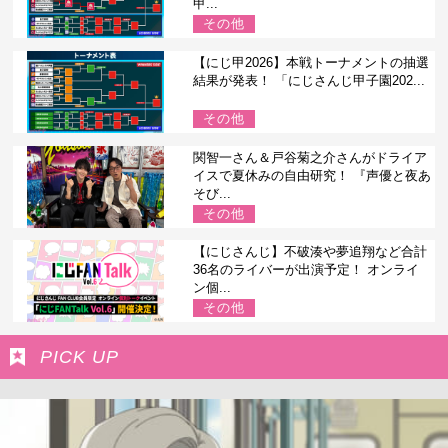
甲...
その他
【にじ甲2026】本戦トーナメントの抽選
結果が発表！ 「にじさんじ甲子園202...
その他
関智一さん＆戸谷菊之介さんがドライア
イスで夏休みの自由研究！ 『声優と夜あ
そび...
その他
【にじさんじ】不破湊や夢追翔など合計
36名のライバーが出演予定！ オンライ
ン個...
その他
PICK UP