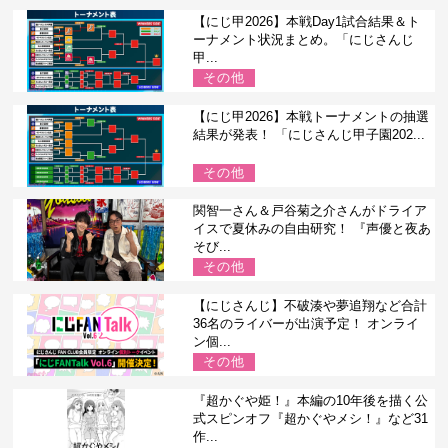
【にじ甲2026】本戦Day1試合結果＆ト
ーナメント状況まとめ。「にじさんじ
甲...
その他
【にじ甲2026】本戦トーナメントの抽選
結果が発表！ 「にじさんじ甲子園202...
その他
関智一さん＆戸谷菊之介さんがドライア
イスで夏休みの自由研究！ 『声優と夜あ
そび...
その他
【にじさんじ】不破湊や夢追翔など合計
36名のライバーが出演予定！ オンライ
ン個...
その他
『超かぐや姫！』本編の10年後を描く公
式スピンオフ『超かぐやメシ！』など31
作...