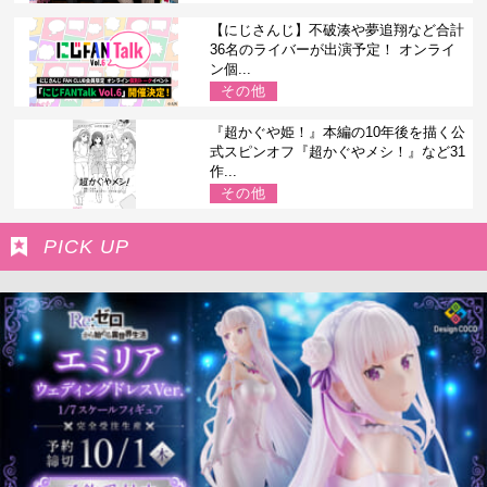
【にじさんじ】不破湊や夢追翔など合計
36名のライバーが出演予定！ オンライ
ン個...
その他
『超かぐや姫！』本編の10年後を描く公
式スピンオフ『超かぐやメシ！』など31
作...
その他
PICK UP