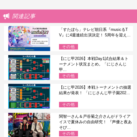
関連記事
「すたぽら」テレビ朝日系『musicるT
V』に4週連続出演決定！ 5周年を迎え...
その他
【にじ甲2026】本戦Day1試合結果＆ト
ーナメント状況まとめ。「にじさんじ
甲...
その他
【にじ甲2026】本戦トーナメントの抽選
結果が発表！ 「にじさんじ甲子園202...
その他
関智一さん＆戸谷菊之介さんがドライア
イスで夏休みの自由研究！ 『声優と夜あ
そび...
その他